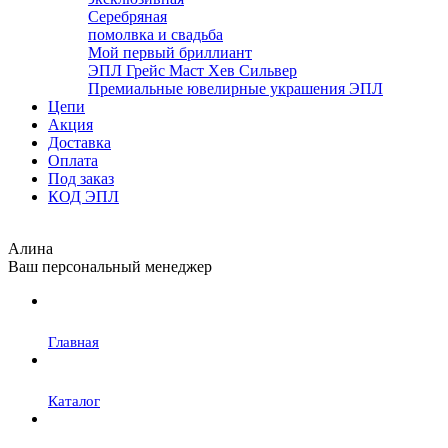
Серебряная
помолвка и свадьба
Мой первый бриллиант
ЭПЛ Грейс Маст Хев Сильвер
Премиальные ювелирные украшения ЭПЛ
Цепи
Акция
Доставка
Оплата
Под заказ
КОД ЭПЛ
Алина
Ваш персональный менеджер
Главная
Каталог