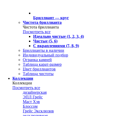
Бриллиант — круг
Чистота бриллианта
Чистота бриллианта
Посмотреть все
Идеально чистые (1, 2, 3, 4)
Чистые (5, 6)
С вкраплениями (7, 8, 9)
Бриллианты в наличии
Индивидуальный подбор
Огранка камней
Таблица карат-размер
Цвет бриллиантов
Таблица чистоты
Коллекции
Коллекции
Посмотреть все
дизайнерская
ЭПЛ Грейс
Маст Хэв
Блоссом
Грейс Эксклюзив
эксклюзивная