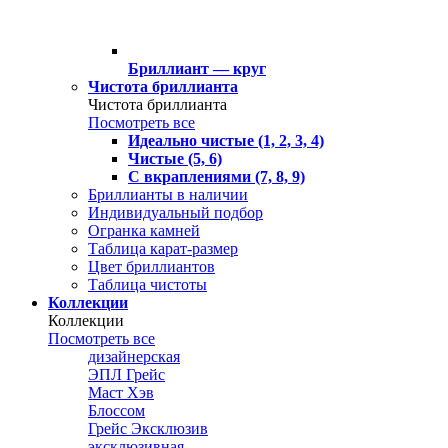
Бриллиант — круг
Чистота бриллианта
Чистота бриллианта
Посмотреть все
Идеально чистые (1, 2, 3, 4)
Чистые (5, 6)
С вкраплениями (7, 8, 9)
Бриллианты в наличии
Индивидуальный подбор
Огранка камней
Таблица карат-размер
Цвет бриллиантов
Таблица чистоты
Коллекции
Коллекции
Посмотреть все
дизайнерская
ЭПЛ Грейс
Маст Хэв
Блоссом
Грейс Эксклюзив
эксклюзивная