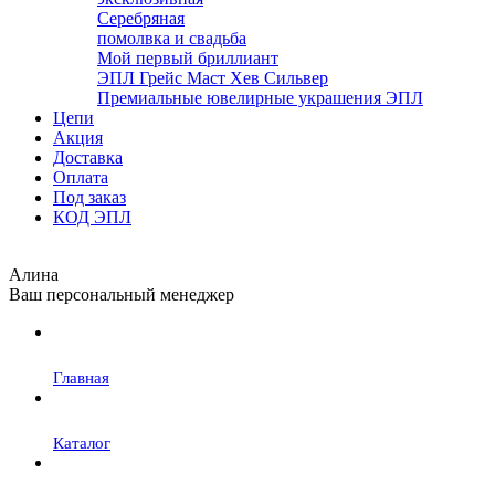
Серебряная
помолвка и свадьба
Мой первый бриллиант
ЭПЛ Грейс Маст Хев Сильвер
Премиальные ювелирные украшения ЭПЛ
Цепи
Акция
Доставка
Оплата
Под заказ
КОД ЭПЛ
Алина
Ваш персональный менеджер
Главная
Каталог