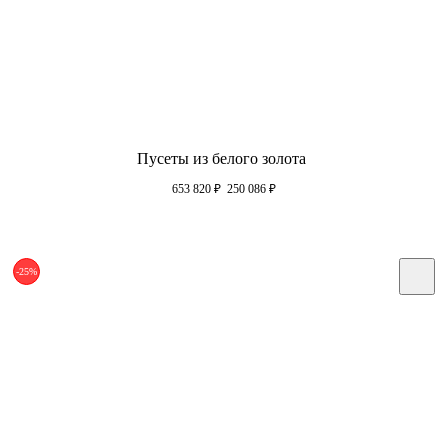
Пусеты из белого золота
653 820
₽
250 086
₽
-25%