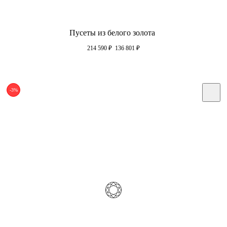
Пусеты из белого золота
214 590
₽
136 801
₽
-3%