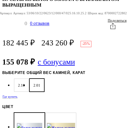
ВЫРАЩЕННЫМ
Артикул:
Артикул:
53/06/10/22/0623/12/000/47/025:16.10.25.2
Штрих код:
8700002722802
Поделиться
0
0 отзывов
182 445
₽
243 260
₽
-25%
155 078 ₽
с бонусами
ВЫБЕРИТЕ ОБЩИЙ ВЕС КАМНЕЙ, КАРАТ
2.10
2.01
Где купить
ЦВЕТ