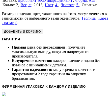
Бриллиант ЭКО (выращенный)
Форма
:
Аш
2
Вес, ct
:
2.013
Цвет
:
4
Чистота
:
5
Размеры изделия, представленного на фото, могут меняться в
зависимости от выбранного вами экземпляра.
Таблица "Карат
- размер"
.
ДОБАВИТЬ В КОРЗИНУ
ГАРАНТИЯ
Прямая цена без посредников:
получайте
максимальную выгоду, покупая напрямую от
производителя.
Безупречное качество:
каждое изделие создано без
изъянов с вниманием к деталям.
Гарантия надежности:
мы уверены в качестве и
предоставляем 2 года гарантии на закрепку
бриллиантов.
ФИРМЕННАЯ УПАКОВКА К КАЖДОМУ ИЗДЕЛИЮ