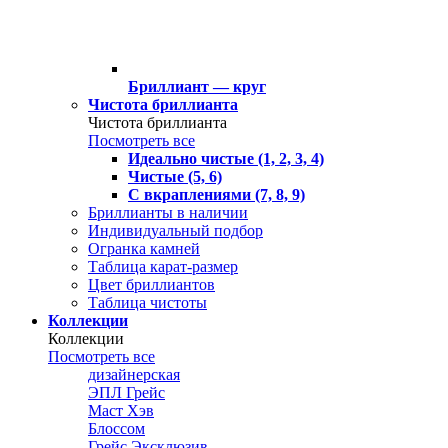
Бриллиант — круг
Чистота бриллианта
Чистота бриллианта
Посмотреть все
Идеально чистые (1, 2, 3, 4)
Чистые (5, 6)
С вкраплениями (7, 8, 9)
Бриллианты в наличии
Индивидуальный подбор
Огранка камней
Таблица карат-размер
Цвет бриллиантов
Таблица чистоты
Коллекции
Коллекции
Посмотреть все
дизайнерская
ЭПЛ Грейс
Маст Хэв
Блоссом
Грейс Эксклюзив