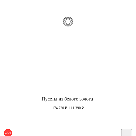
Пусеты из белого золота
174 730
₽
111 390
₽
-25%