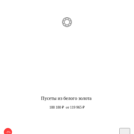
Пусеты из белого золота
188 180
₽
от 119 965
₽
-3%