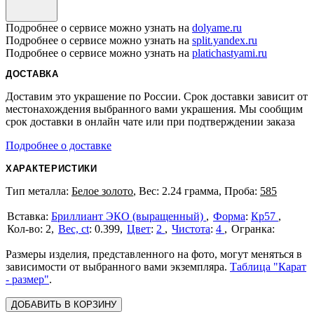
Подробнее о сервисе можно узнать на
dolyame.ru
Подробнее о сервисе можно узнать на
split.yandex.ru
Подробнее о сервисе можно узнать на
platichastyami.ru
ДОСТАВКА
Доставим это украшение по России. Срок доставки зависит от
местонахождения выбранного вами украшения. Мы сообщим
срок доставки в онлайн чате или при подтверждении заказа
Подробнее о доставке
ХАРАКТЕРИСТИКИ
Тип металла:
Белое золото
, Вес: 2.24 грамма, Проба:
585
Бриллиант ЭКО (выращенный)
Форма
:
Кр57
2
Вес, ct
:
0.399
Цвет
:
2
Чистота
:
4
Размеры изделия, представленного на фото, могут меняться в
зависимости от выбранного вами экземпляра.
Таблица "Карат
- размер"
.
ДОБАВИТЬ В КОРЗИНУ