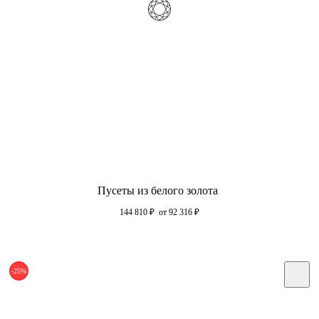
Пусеты из белого золота
144 810
₽
от 92 316
₽
-25%