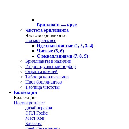
Бриллиант — круг
Чистота бриллианта
Чистота бриллианта
Посмотреть все
Идеально чистые (1, 2, 3, 4)
Чистые (5, 6)
С вкраплениями (7, 8, 9)
Бриллианты в наличии
Индивидуальный подбор
Огранка камней
Таблица карат-размер
Цвет бриллиантов
Таблица чистоты
Коллекции
Коллекции
Посмотреть все
дизайнерская
ЭПЛ Грейс
Маст Хэв
Блоссом
Грейс Эксклюзив