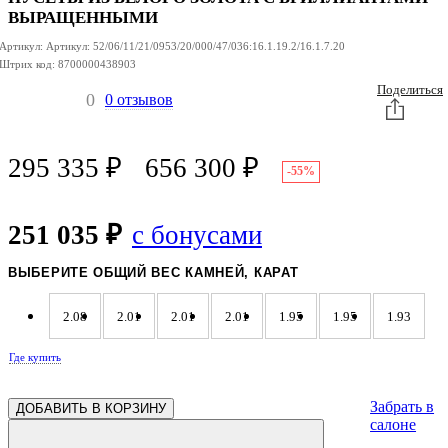
ВЫРАЩЕННЫМИ
Артикул:
Артикул:
52/06/11/21/0953/20/000/47/036:16.1.19.2/16.1.7.20
Штрих код:
8700000438903
Поделиться
0
0 отзывов
295 335
₽
656 300
₽
-55%
251 035 ₽
с бонусами
ВЫБЕРИТЕ ОБЩИЙ ВЕС КАМНЕЙ, КАРАТ
2.08
2.01
2.01
2.01
1.95
1.95
1.93
Где купить
1.88
1.66
1.65
1.62
Забрать в
ДОБАВИТЬ В КОРЗИНУ
салоне