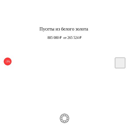
Пусеты из белого золота
885 080
₽
от 265 524
₽
-3%