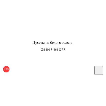
Пусеты из белого золота
953 300
₽
364 637
₽
-25%