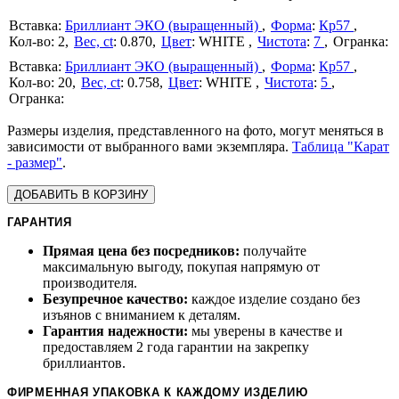
Бриллиант ЭКО (выращенный)
Форма
:
Кр57
2
Вес, ct
:
0.870
Цвет
:
WHITE
Чистота
:
7
Бриллиант ЭКО (выращенный)
Форма
:
Кр57
20
Вес, ct
:
0.758
Цвет
:
WHITE
Чистота
:
5
Размеры изделия, представленного на фото, могут меняться в
зависимости от выбранного вами экземпляра.
Таблица "Карат
- размер"
.
ДОБАВИТЬ В КОРЗИНУ
ГАРАНТИЯ
Прямая цена без посредников:
получайте
максимальную выгоду, покупая напрямую от
производителя.
Безупречное качество:
каждое изделие создано без
изъянов с вниманием к деталям.
Гарантия надежности:
мы уверены в качестве и
предоставляем 2 года гарантии на закрепку
бриллиантов.
ФИРМЕННАЯ УПАКОВКА К КАЖДОМУ ИЗДЕЛИЮ