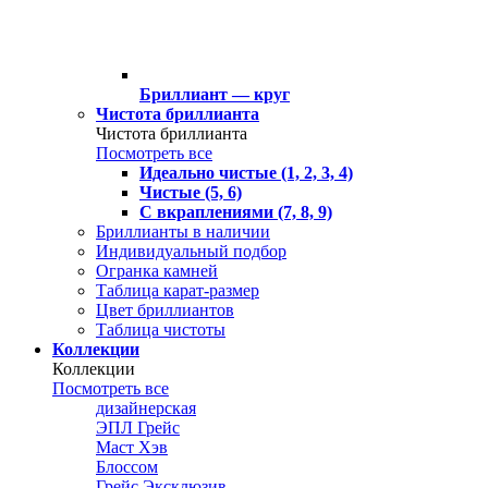
Бриллиант — круг
Чистота бриллианта
Чистота бриллианта
Посмотреть все
Идеально чистые (1, 2, 3, 4)
Чистые (5, 6)
С вкраплениями (7, 8, 9)
Бриллианты в наличии
Индивидуальный подбор
Огранка камней
Таблица карат-размер
Цвет бриллиантов
Таблица чистоты
Коллекции
Коллекции
Посмотреть все
дизайнерская
ЭПЛ Грейс
Маст Хэв
Блоссом
Грейс Эксклюзив