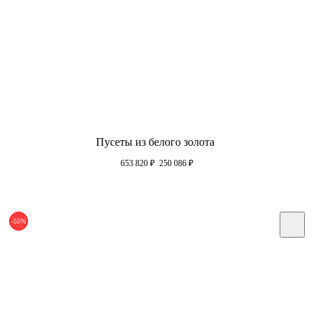
Пусеты из белого золота
653 820
₽
250 086
₽
-55%