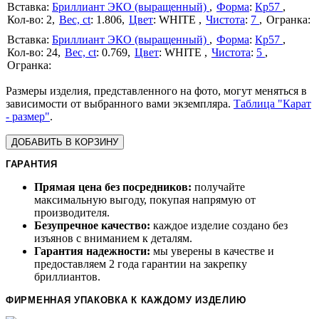
Бриллиант ЭКО (выращенный)
Форма
:
Кр57
2
Вес, ct
:
1.806
Цвет
:
WHITE
Чистота
:
7
Бриллиант ЭКО (выращенный)
Форма
:
Кр57
24
Вес, ct
:
0.769
Цвет
:
WHITE
Чистота
:
5
Размеры изделия, представленного на фото, могут меняться в
зависимости от выбранного вами экземпляра.
Таблица "Карат
- размер"
.
ДОБАВИТЬ В КОРЗИНУ
ГАРАНТИЯ
Прямая цена без посредников:
получайте
максимальную выгоду, покупая напрямую от
производителя.
Безупречное качество:
каждое изделие создано без
изъянов с вниманием к деталям.
Гарантия надежности:
мы уверены в качестве и
предоставляем 2 года гарантии на закрепку
бриллиантов.
ФИРМЕННАЯ УПАКОВКА К КАЖДОМУ ИЗДЕЛИЮ