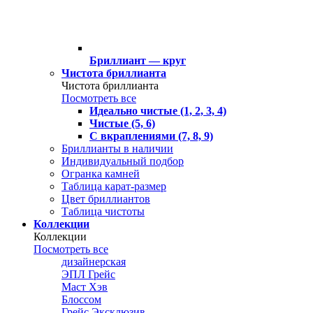
Бриллиант — круг
Чистота бриллианта
Чистота бриллианта
Посмотреть все
Идеально чистые (1, 2, 3, 4)
Чистые (5, 6)
С вкраплениями (7, 8, 9)
Бриллианты в наличии
Индивидуальный подбор
Огранка камней
Таблица карат-размер
Цвет бриллиантов
Таблица чистоты
Коллекции
Коллекции
Посмотреть все
дизайнерская
ЭПЛ Грейс
Маст Хэв
Блоссом
Грейс Эксклюзив