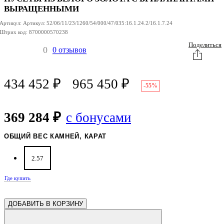
ВЫРАЩЕННЫМИ
Артикул:
Артикул:
52/06/11/23/1260/54/000/47/035:16.1.24.2/16.1.7.24
Штрих код:
8700000570238
Поделиться
0
0 отзывов
434 452
₽
965 450
₽
-55%
369 284 ₽
с бонусами
ОБЩИЙ ВЕС КАМНЕЙ, КАРАТ
2.57
Где купить
ДОБАВИТЬ В КОРЗИНУ