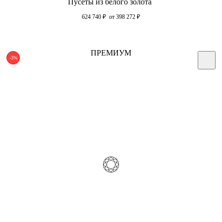
Пусеты из белого золота
624 740
₽
от 398 272
₽
ПРЕМИУМ
-3%