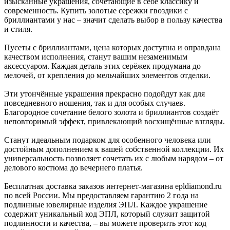
изысканные украшения, сочетающие в себе классику и
современность. Купить золотые сережки гвоздики с
бриллиантами у нас – значит сделать выбор в пользу качества
и стиля.
Пусеты с бриллиантами, цена которых доступна и оправдана
качеством исполнения, станут вашим незаменимым
аксессуаром. Каждая деталь этих серёжек продумана до
мелочей, от крепления до мельчайших элементов отделки.
Эти утончённые украшения прекрасно подойдут как для
повседневного ношения, так и для особых случаев.
Благородное сочетание белого золота и бриллиантов создаёт
неповторимый эффект, привлекающий восхищённые взгляды.
Станут идеальным подарком для особенного человека или
достойным дополнением к вашей собственной коллекции. Их
универсальность позволяет сочетать их с любым нарядом – от
делового костюма до вечернего платья.
Бесплатная доставка заказов интернет-магазина epldiamond.ru
по всей России. Мы предоставляем гарантию 2 года на
подлинные ювелирные изделия ЭПЛ. Каждое украшение
содержит уникальный код ЭПЛ, который служит защитой
подлинности и качества, – вы можете проверить этот код