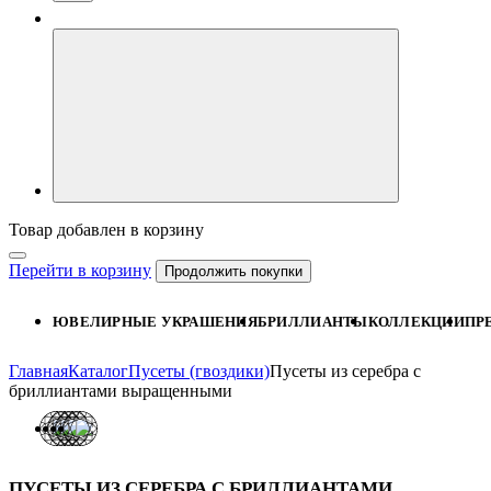
Товар добавлен в корзину
Перейти в корзину
Продолжить покупки
ЮВЕЛИРНЫЕ УКРАШЕНИЯ
БРИЛЛИАНТЫ
КОЛЛЕКЦИИ
ПР
Главная
Каталог
Пусеты (гвоздики)
Пусеты из серебра с
бриллиантами выращенными
ПУСЕТЫ ИЗ СЕРЕБРА С БРИЛЛИАНТАМИ