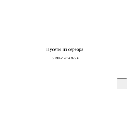
Пусеты из серебра
5 790
₽
от 4 922
₽