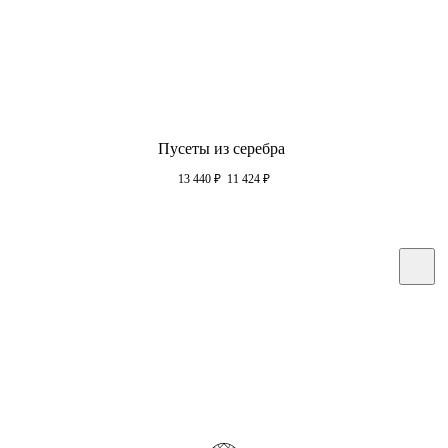
Пусеты из серебра
13 440
₽
11 424
₽