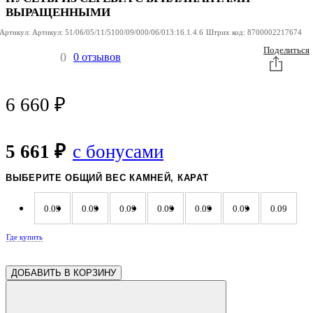
ВЫРАЩЕННЫМИ
Артикул:
Артикул:
51/06/05/11/5100/09/000/06/013:16.1.4.6
Штрих код:
8700002217674
Поделиться
0
0 отзывов
6 660
₽
5 661 ₽
с бонусами
ВЫБЕРИТЕ ОБЩИЙ ВЕС КАМНЕЙ, КАРАТ
0.09
0.09
0.09
0.09
0.09
0.09
0.09
Где купить
0.09
0.09
0.09
0.09
0.09
0.09
0.09
ДОБАВИТЬ В КОРЗИНУ
0.09
0.09
0.09
0.09
0.09
0.09
0.09