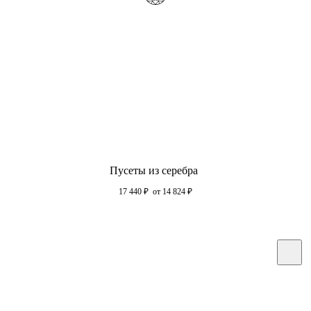
Пусеты из серебра
17 440
₽
от 14 824
₽