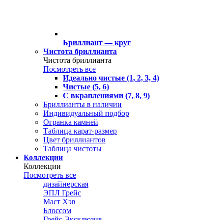
Бриллиант — круг
Чистота бриллианта
Чистота бриллианта
Посмотреть все
Идеально чистые (1, 2, 3, 4)
Чистые (5, 6)
С вкраплениями (7, 8, 9)
Бриллианты в наличии
Индивидуальный подбор
Огранка камней
Таблица карат-размер
Цвет бриллиантов
Таблица чистоты
Коллекции
Коллекции
Посмотреть все
дизайнерская
ЭПЛ Грейс
Маст Хэв
Блоссом
Грейс Эксклюзив