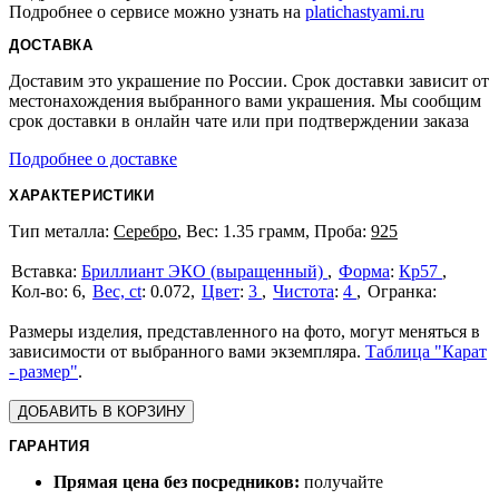
Подробнее о сервисе можно узнать на
platichastyami.ru
ДОСТАВКА
Доставим это украшение по России. Срок доставки зависит от
местонахождения выбранного вами украшения. Мы сообщим
срок доставки в онлайн чате или при подтверждении заказа
Подробнее о доставке
ХАРАКТЕРИСТИКИ
Тип металла:
Серебро
, Вес: 1.35 грамм, Проба:
925
Бриллиант ЭКО (выращенный)
Форма
:
Кр57
6
Вес, ct
:
0.072
Цвет
:
3
Чистота
:
4
Размеры изделия, представленного на фото, могут меняться в
зависимости от выбранного вами экземпляра.
Таблица "Карат
- размер"
.
ДОБАВИТЬ В КОРЗИНУ
ГАРАНТИЯ
Прямая цена без посредников:
получайте