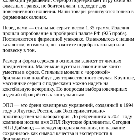
коллекции украшений. Серебро подчеркивает игру света на
алмазных гранях, не боится влаги, подходит для
повседневного ношения. Наши товары реализуются только в
фирменных салонах.
Перед вами — стильные серьги весом 1.35 грамм. Изделия
прошли опробование в пробирной палате РФ (925 проба).
Поставляются в фирменной упаковке. Ознакомьтесь с нашим
каталогом, возможно, вы захотите подобрать кольцо или
подвеску в тон.
Размер и форма сережек в основном зависят от личных
предпочтений. Маленькие пусеты и лаконичные конго
уместны в офисе. Стильные модели с «дорожкой»
бриллиантов подойдут для торжественного случая. Крупные,
массивные серьги с подвесками можно надеть на
коктейльную вечеринку. По вопросам выбора ювелирных
изделий обращайтесь к консультантам.
ЭПЛ — это бренд ювелирных украшений, созданный в 1994
году в Якутске, Россия, как Экспериментально-
производственная лаборатория. До ребрендинга в 2021 году
компания носила имя ЭПЛ Якутские бриллианты. Сегодня
ЭПЛ Даймонд — международная компания, но название
сохранилось как символ качества и экспертности в
бриллиантах.