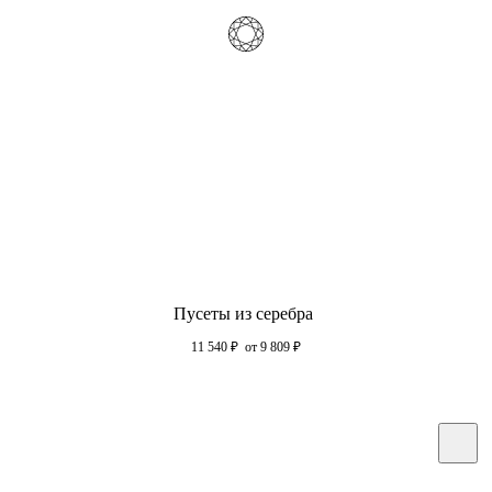
Пусеты из серебра
11 540
₽
от 9 809
₽