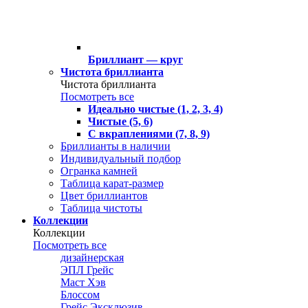
Бриллиант — круг
Чистота бриллианта
Чистота бриллианта
Посмотреть все
Идеально чистые (1, 2, 3, 4)
Чистые (5, 6)
С вкраплениями (7, 8, 9)
Бриллианты в наличии
Индивидуальный подбор
Огранка камней
Таблица карат-размер
Цвет бриллиантов
Таблица чистоты
Коллекции
Коллекции
Посмотреть все
дизайнерская
ЭПЛ Грейс
Маст Хэв
Блоссом
Грейс Эксклюзив