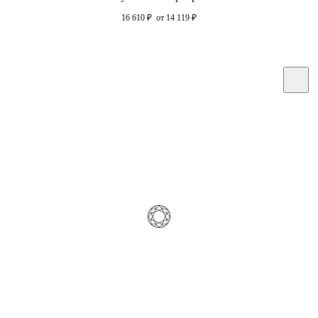
16 610
₽
от 14 119
₽