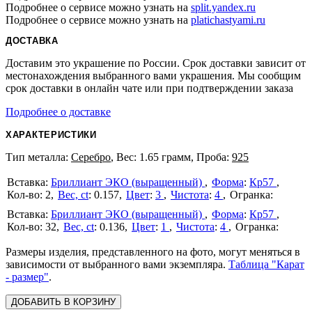
Подробнее о сервисе можно узнать на
split.yandex.ru
Подробнее о сервисе можно узнать на
platichastyami.ru
0.28
0.28
0.28
0.28
0.28
0.28
0.28
ДОСТАВКА
Доставим это украшение по России. Срок доставки зависит от
0.28
0.28
0.28
0.28
0.28
0.28
0.28
местонахождения выбранного вами украшения. Мы сообщим
срок доставки в онлайн чате или при подтверждении заказа
Подробнее о доставке
0.28
0.26
ХАРАКТЕРИСТИКИ
Тип металла:
Серебро
, Вес: 1.65 грамм, Проба:
925
Бриллиант ЭКО (выращенный)
Форма
:
Кр57
2
Вес, ct
:
0.157
Цвет
:
3
Чистота
:
4
Бриллиант ЭКО (выращенный)
Форма
:
Кр57
32
Вес, ct
:
0.136
Цвет
:
1
Чистота
:
4
Размеры изделия, представленного на фото, могут меняться в
зависимости от выбранного вами экземпляра.
Таблица "Карат
- размер"
.
ДОБАВИТЬ В КОРЗИНУ