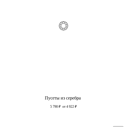
Пусеты из серебра
5 790
₽
от 4 922
₽