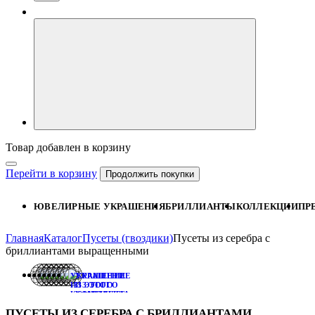
Товар добавлен в корзину
Перейти в корзину
Продолжить покупки
ЮВЕЛИРНЫЕ УКРАШЕНИЯ
БРИЛЛИАНТЫ
КОЛЛЕКЦИИ
ПР
Главная
Каталог
Пусеты (гвоздики)
Пусеты из серебра с
бриллиантами выращенными
УКРАШЕНИЕ
УКРАШЕНИЕ
ИЗ ЭТОГО
ИЗ ЭТОГО
КОМПЛЕКТА:
КОМПЛЕКТА:
ПОДВЕСКА
СЕРЬГИ
ПУСЕТЫ ИЗ СЕРЕБРА С БРИЛЛИАНТАМИ