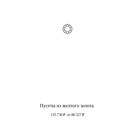
Пусеты из желтого золота
135 730
₽
от 86 527
₽