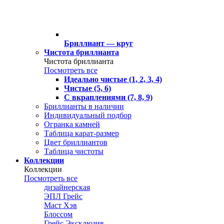
Бриллиант — круг
Чистота бриллианта
Чистота бриллианта
Посмотреть все
Идеально чистые (1, 2, 3, 4)
Чистые (5, 6)
С вкраплениями (7, 8, 9)
Бриллианты в наличии
Индивидуальный подбор
Огранка камней
Таблица карат-размер
Цвет бриллиантов
Таблица чистоты
Коллекции
Коллекции
Посмотреть все
дизайнерская
ЭПЛ Грейс
Маст Хэв
Блоссом
Грейс Эксклюзив