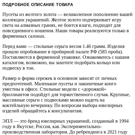
ПОДРОБНОЕ ОПИСАНИЕ ТОВАРА
Пусеты из желтого золота — великолепное пополнение вашей
коллекции украшений. Желтое золото подчеркивает игру
света на алмазных гранях, не боится влаги, подходит для
повседневного ношения. Наши товары реализуются только в
фирменных салонах.
Перед вами — стильные серьги весом 1.46 грамм. Изделия
прошли опробование в пробирной палате РФ (585 проба).
Поставляются в фирменной упаковке. Ознакомьтесь с нашим
каталогом, возможно, вы захотите подобрать кольцо или
подвеску в тон.
Размер и форма сережек в основном зависят от личных
предпочтений. Маленькие пусеты и лаконичные конго
уместны в офисе. Стильные модели с «дорожкой»
бриллиантов подойдут для торжественного случая. Крупные,
массивные серьги с подвесками можно надеть на
коктейльную вечеринку. По вопросам выбора ювелирных
изделий обращайтесь к консультантам.
ЭПЛ — это бренд ювелирных украшений, созданный в 1994
году в Якутске, Россия, как Экспериментально-
производственная лаборатория. До ребрендинга в 2021 году