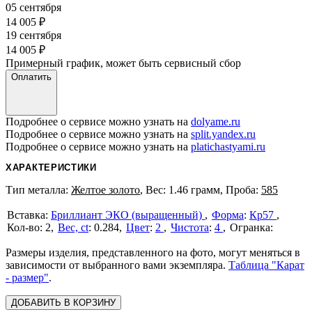
05 сентября
14 005
₽
19 сентября
14 005
₽
Примерный график, может быть сервисный сбор
Оплатить
Подробнее о сервисе можно узнать на
dolyame.ru
Подробнее о сервисе можно узнать на
split.yandex.ru
Подробнее о сервисе можно узнать на
platichastyami.ru
ХАРАКТЕРИСТИКИ
Тип металла:
Желтое золото
, Вес: 1.46 грамм, Проба:
585
Бриллиант ЭКО (выращенный)
Форма
:
Кр57
2
Вес, ct
:
0.284
Цвет
:
2
Чистота
:
4
Размеры изделия, представленного на фото, могут меняться в
зависимости от выбранного вами экземпляра.
Таблица "Карат
- размер"
.
ДОБАВИТЬ В КОРЗИНУ