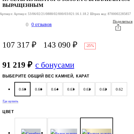
ВЫРАЩЕННЫМ
Артикул:
Артикул:
53/06/02/21/0888/02/000/03/021:16.1.18.2
Штрих код:
8700002285857
Поделиться
0
0 отзывов
107 317
₽
143 090
₽
-25%
91 219 ₽
с бонусами
ВЫБЕРИТЕ ОБЩИЙ ВЕС КАМНЕЙ, КАРАТ
0.68
0.66
0.64
0.63
0.62
0.62
0.62
Где купить
ЦВЕТ