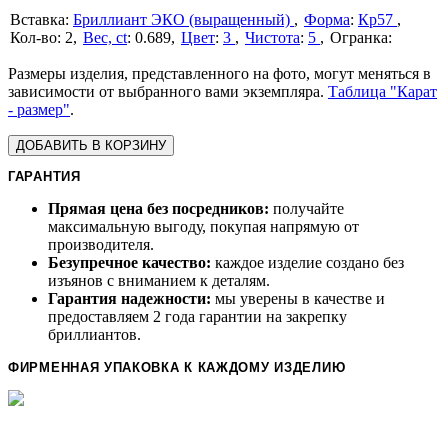
Бриллиант ЭКО (выращенный)
Форма
:
Кр57
2
Вес, ct
:
0.689
Цвет
:
3
Чистота
:
5
Размеры изделия, представленного на фото, могут меняться в
зависимости от выбранного вами экземпляра.
Таблица "Карат
- размер"
.
ДОБАВИТЬ В КОРЗИНУ
ГАРАНТИЯ
Прямая цена без посредников:
получайте
максимальную выгоду, покупая напрямую от
производителя.
Безупречное качество:
каждое изделие создано без
изъянов с вниманием к деталям.
Гарантия надежности:
мы уверены в качестве и
предоставляем 2 года гарантии на закрепку
бриллиантов.
ФИРМЕННАЯ УПАКОВКА К КАЖДОМУ ИЗДЕЛИЮ