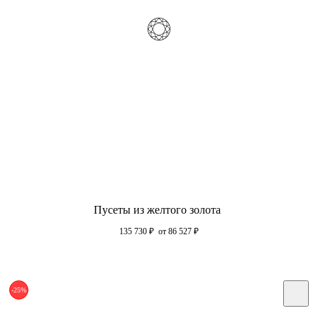
Пусеты из желтого золота
135 730
₽
от 86 527
₽
-25%