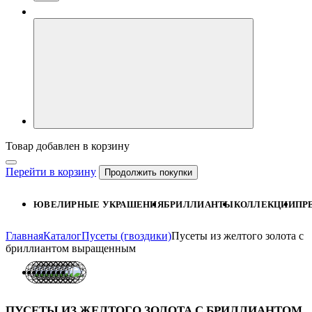
Товар добавлен в корзину
Перейти в корзину
Продолжить покупки
ЮВЕЛИРНЫЕ УКРАШЕНИЯ
БРИЛЛИАНТЫ
КОЛЛЕКЦИИ
ПР
Главная
Каталог
Пусеты (гвоздики)
Пусеты из желтого золота с
бриллиантом выращенным
ПУСЕТЫ ИЗ ЖЕЛТОГО ЗОЛОТА С БРИЛЛИАНТОМ