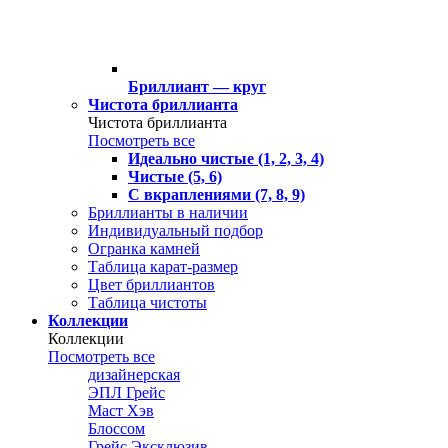
Бриллиант — круг
Чистота бриллианта
Чистота бриллианта
Посмотреть все
Идеально чистые (1, 2, 3, 4)
Чистые (5, 6)
С вкраплениями (7, 8, 9)
Бриллианты в наличии
Индивидуальный подбор
Огранка камней
Таблица карат-размер
Цвет бриллиантов
Таблица чистоты
Коллекции
Коллекции
Посмотреть все
дизайнерская
ЭПЛ Грейс
Маст Хэв
Блоссом
Грейс Эксклюзив