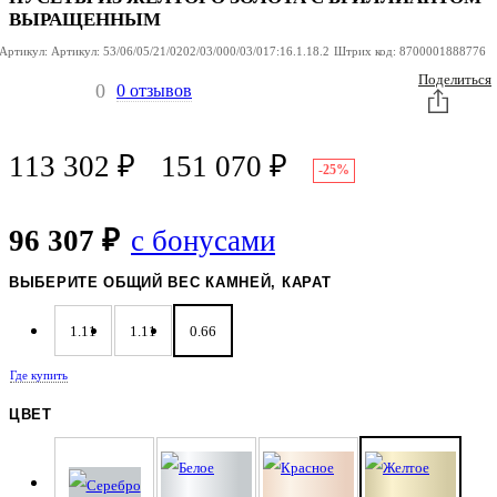
ВЫРАЩЕННЫМ
Артикул:
Артикул:
53/06/05/21/0202/03/000/03/017:16.1.18.2
Штрих код:
8700001888776
Поделиться
0
0 отзывов
113 302
₽
151 070
₽
-25%
96 307 ₽
с бонусами
ВЫБЕРИТЕ ОБЩИЙ ВЕС КАМНЕЙ, КАРАТ
1.11
1.11
0.66
Где купить
ЦВЕТ