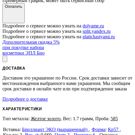
Примерный график, может быть сервисный сбор
Оплатить
Подробнее о сервисе можно узнать на
dolyame.ru
Подробнее о сервисе можно узнать на
split.yandex.ru
Подробнее о сервисе можно узнать на
platichastyami.ru
Дополнительная скидка 5%
при покупке набора
косметики ЭПЛ Био
ДОСТАВКА
Доставим это украшение по России. Срок доставки зависит от
местонахождения выбранного вами украшения. Мы сообщим
срок доставки в онлайн чате или при подтверждении заказа
Подробнее о доставке
ХАРАКТЕРИСТИКИ
Тип металла:
Желтое золото
, Вес: 1.7 грамм, Проба:
585
Бриллиант ЭКО (выращенный)
Форма
:
Кр57
2
Вес, ct
:
0.660
Цвет
:
3
Чистота
:
6