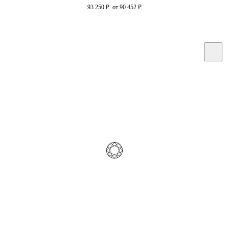
93 250
₽
от 90 452
₽