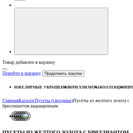
Товар добавлен в корзину
Перейти в корзину
Продолжить покупки
ЮВЕЛИРНЫЕ УКРАШЕНИЯ
БРИЛЛИАНТЫ
КОЛЛЕКЦИИ
ПР
Главная
Каталог
Пусеты (гвоздики)
Пусеты из желтого золота с
бриллиантом выращенным
ПУСЕТЫ ИЗ ЖЕЛТОГО ЗОЛОТА С БРИЛЛИАНТОМ