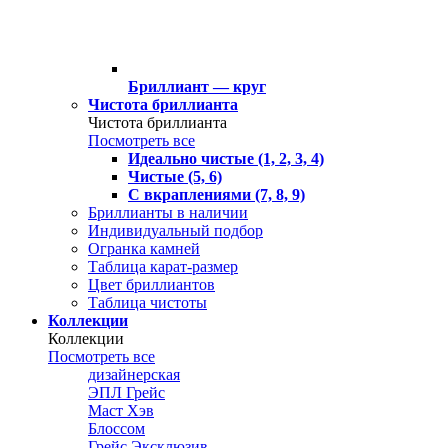
Бриллиант — круг
Чистота бриллианта
Чистота бриллианта
Посмотреть все
Идеально чистые (1, 2, 3, 4)
Чистые (5, 6)
С вкраплениями (7, 8, 9)
Бриллианты в наличии
Индивидуальный подбор
Огранка камней
Таблица карат-размер
Цвет бриллиантов
Таблица чистоты
Коллекции
Коллекции
Посмотреть все
дизайнерская
ЭПЛ Грейс
Маст Хэв
Блоссом
Грейс Эксклюзив