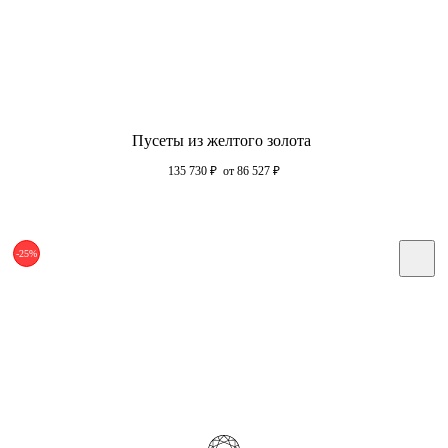
Пусеты из желтого золота
135 730
₽
от 86 527
₽
-25%