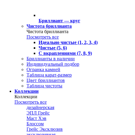
Бриллиант — круг
Чистота бриллианта
Чистота бриллианта
Посмотреть все
Идеально чистые (1, 2, 3, 4)
Чистые (5, 6)
С вкраплениями (7, 8, 9)
Бриллианты в наличии
Индивидуальный подбор
Огранка камней
Таблица карат-размер
Цвет бриллиантов
Таблица чистоты
Коллекции
Коллекции
Посмотреть все
дизайнерская
ЭПЛ Грейс
Маст Хэв
Блоссом
Грейс Эксклюзив
эксклюзивная