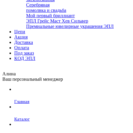
Серебряная
помолвка и свадьба
Мой первый бриллиант
ЭПЛ Грейс Маст Хев Сильвер
Премиальные ювелирные украшения ЭПЛ
Цепи
Акция
Доставка
Оплата
Под заказ
КОД ЭПЛ
Алина
Ваш персональный менеджер
Главная
Каталог