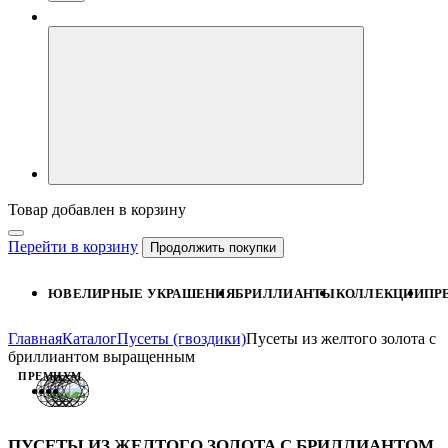
Товар добавлен в корзину
Перейти в корзину
Продолжить покупки
ЮВЕЛИРНЫЕ УКРАШЕНИЯ
БРИЛЛИАНТЫ
КОЛЛЕКЦИИ
ПР
Главная
Каталог
Пусеты (гвоздики)
Пусеты из желтого золота с
бриллиантом выращенным
ПРЕМИУМ
ПУСЕТЫ ИЗ ЖЕЛТОГО ЗОЛОТА С БРИЛЛИАНТОМ