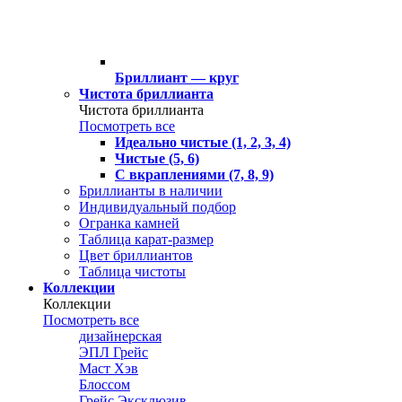
Бриллиант — круг
Чистота бриллианта
Чистота бриллианта
Посмотреть все
Идеально чистые (1, 2, 3, 4)
Чистые (5, 6)
С вкраплениями (7, 8, 9)
Бриллианты в наличии
Индивидуальный подбор
Огранка камней
Таблица карат-размер
Цвет бриллиантов
Таблица чистоты
Коллекции
Коллекции
Посмотреть все
дизайнерская
ЭПЛ Грейс
Маст Хэв
Блоссом
Грейс Эксклюзив