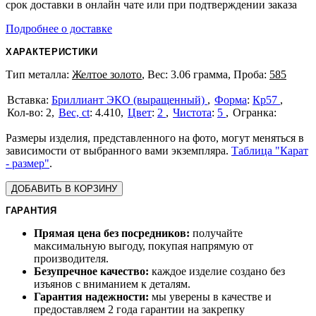
срок доставки в онлайн чате или при подтверждении заказа
Подробнее о доставке
ХАРАКТЕРИСТИКИ
Тип металла:
Желтое золото
, Вес: 3.06 грамма, Проба:
585
Бриллиант ЭКО (выращенный)
Форма
:
Кр57
2
Вес, ct
:
4.410
Цвет
:
2
Чистота
:
5
Размеры изделия, представленного на фото, могут меняться в
зависимости от выбранного вами экземпляра.
Таблица "Карат
- размер"
.
ДОБАВИТЬ В КОРЗИНУ
ГАРАНТИЯ
Прямая цена без посредников:
получайте
максимальную выгоду, покупая напрямую от
производителя.
Безупречное качество:
каждое изделие создано без
изъянов с вниманием к деталям.
Гарантия надежности:
мы уверены в качестве и
предоставляем 2 года гарантии на закрепку