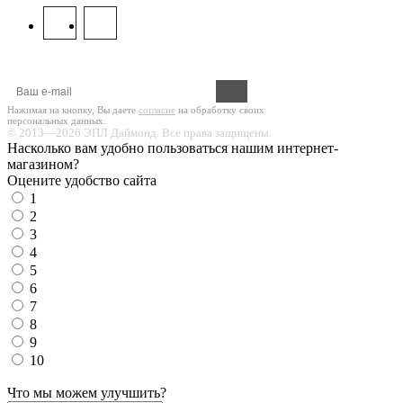
Оформите подписку на новости!
Нажимая на кнопку, Вы даете
согласие
на обработку своих
персональных данных.
© 2013—2026 ЭПЛ Даймонд. Все права защищены.
Насколько вам удобно пользоваться нашим интернет-
магазином?
Оцените удобство сайта
1
2
3
4
5
6
7
8
9
10
Что мы можем улучшить?