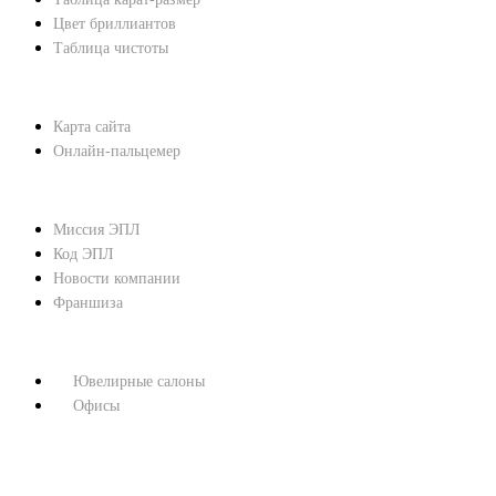
Цвет бриллиантов
Таблица чистоты
ПОМОЩЬ
Карта сайта
Онлайн-пальцемер
О КОМПАНИИ
Миссия ЭПЛ
Код ЭПЛ
Новости компании
Франшиза
КОНТАКТЫ
Ювелирные салоны
Офисы
8 800 333 67 37
МЫ В СОЦСЕТЯХ: