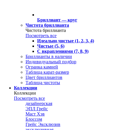
Бриллиант — круг
Чистота бриллианта
Чистота бриллианта
Посмотреть все
Идеально чистые (1, 2, 3, 4)
Чистые (5, 6)
С вкраплениями (7, 8, 9)
Бриллианты в наличии
Индивидуальный подбор
Огранка камней
Таблица карат-размер
Цвет бриллиантов
Таблица чистоты
Коллекции
Коллекции
Посмотреть все
дизайнерская
ЭПЛ Грейс
Маст Хэв
Блоссом
Грейс Эксклюзив
эксклюзивная