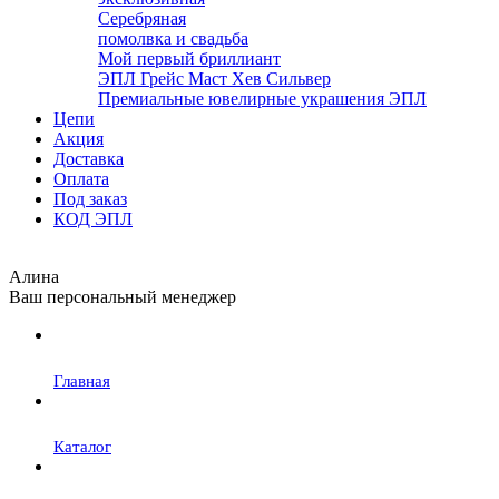
Серебряная
помолвка и свадьба
Мой первый бриллиант
ЭПЛ Грейс Маст Хев Сильвер
Премиальные ювелирные украшения ЭПЛ
Цепи
Акция
Доставка
Оплата
Под заказ
КОД ЭПЛ
Алина
Ваш персональный менеджер
Главная
Каталог