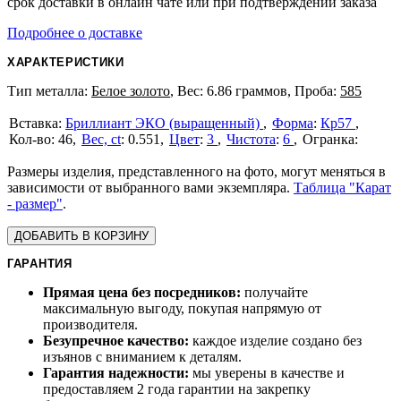
срок доставки в онлайн чате или при подтверждении заказа
Подробнее о доставке
ХАРАКТЕРИСТИКИ
Тип металла:
Белое золото
, Вес: 6.86 граммов, Проба:
585
Бриллиант ЭКО (выращенный)
Форма
:
Кр57
46
Вес, ct
:
0.551
Цвет
:
3
Чистота
:
6
Размеры изделия, представленного на фото, могут меняться в
зависимости от выбранного вами экземпляра.
Таблица "Карат
- размер"
.
ДОБАВИТЬ В КОРЗИНУ
ГАРАНТИЯ
Прямая цена без посредников:
получайте
максимальную выгоду, покупая напрямую от
производителя.
Безупречное качество:
каждое изделие создано без
изъянов с вниманием к деталям.
Гарантия надежности:
мы уверены в качестве и
предоставляем 2 года гарантии на закрепку