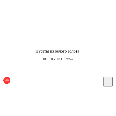
Пусеты из белого золота
188 180
₽
от 119 965
₽
-3%