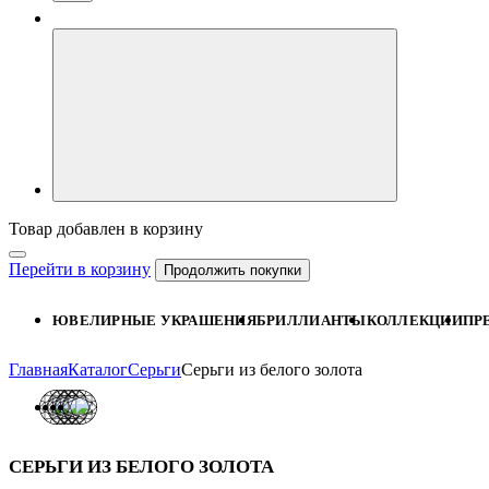
Товар добавлен в корзину
Перейти в корзину
Продолжить покупки
ЮВЕЛИРНЫЕ УКРАШЕНИЯ
БРИЛЛИАНТЫ
КОЛЛЕКЦИИ
ПР
Главная
Каталог
Серьги
Серьги из белого золота
СЕРЬГИ ИЗ БЕЛОГО ЗОЛОТА