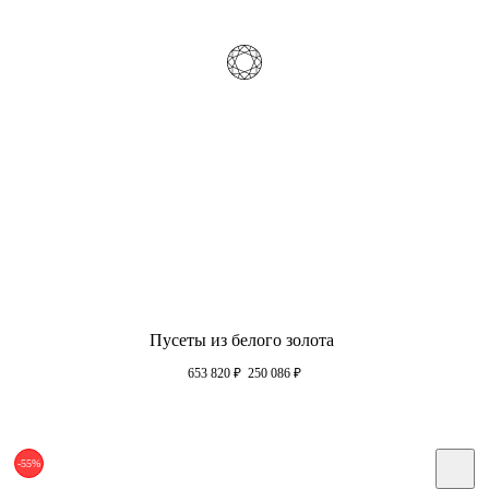
Пусеты из белого золота
653 820
₽
250 086
₽
-55%