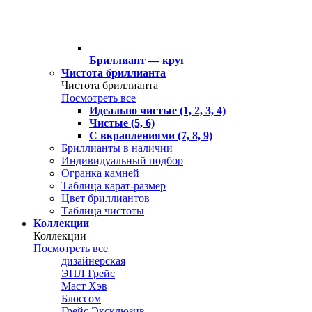
Бриллиант — круг
Чистота бриллианта
Чистота бриллианта
Посмотреть все
Идеально чистые (1, 2, 3, 4)
Чистые (5, 6)
С вкраплениями (7, 8, 9)
Бриллианты в наличии
Индивидуальный подбор
Огранка камней
Таблица карат-размер
Цвет бриллиантов
Таблица чистоты
Коллекции
Коллекции
Посмотреть все
дизайнерская
ЭПЛ Грейс
Маст Хэв
Блоссом
Грейс Эксклюзив