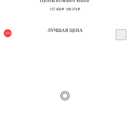
Пусеты из белого золота
157 450
₽
100 374
₽
ЛУЧШАЯ ЦЕНА
-25%