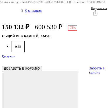
Артикул:
Артикул:
52/03/04/20/2780/15/000/47/068:16.1.4.46
Штрих код:
8700001197755
Поделиться
0
0 отзывов
150 132
₽
600 530
₽
-75%
ОБЩИЙ ВЕС КАМНЕЙ, КАРАТ
0.55
Где купить
Забрать в
ДОБАВИТЬ В КОРЗИНУ
салоне