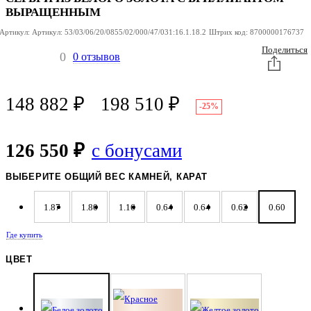
КОЛЬЦО ИЗ
ИЗ
ИЗ
БЕЛОГО
БЕЛОГО
БЕЛОГО
ВЫРАЩЕННЫМ
ЗОЛОТА
ЗОЛОТА
ЗОЛОТА
Артикул:
Артикул:
53/03/06/20/0855/02/000/47/031:16.1.18.2
Штрих код:
8700000176737
Поделиться
0
0 отзывов
148 882
₽
198 510
₽
-25%
126 550 ₽
с бонусами
ВЫБЕРИТЕ ОБЩИЙ ВЕС КАМНЕЙ, КАРАТ
1.87
1.80
1.16
0.64
0.64
0.62
0.60
Где купить
ЦВЕТ