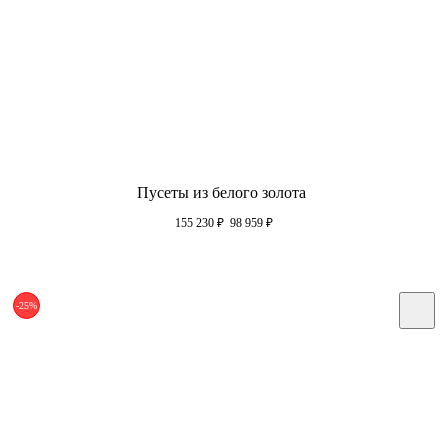
Пусеты из белого золота
155 230
₽
98 959
₽
-25%