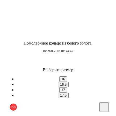
Помолвочное кольцо из белого золота
166 970
₽
от 106 443
₽
Выберите размер
16
16.5
17
17.5
-25%