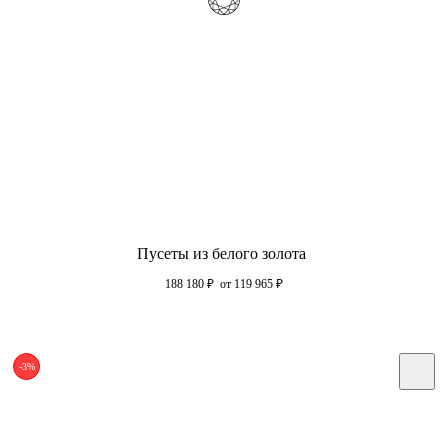
Пусеты из белого золота
188 180
₽
от 119 965
₽
-3%