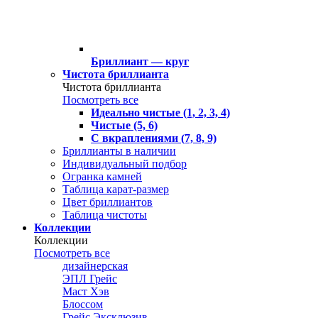
Бриллиант — круг
Чистота бриллианта
Чистота бриллианта
Посмотреть все
Идеально чистые (1, 2, 3, 4)
Чистые (5, 6)
С вкраплениями (7, 8, 9)
Бриллианты в наличии
Индивидуальный подбор
Огранка камней
Таблица карат-размер
Цвет бриллиантов
Таблица чистоты
Коллекции
Коллекции
Посмотреть все
дизайнерская
ЭПЛ Грейс
Маст Хэв
Блоссом
Грейс Эксклюзив