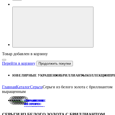
Товар добавлен в корзину
Перейти в корзину
Продолжить покупки
ЮВЕЛИРНЫЕ УКРАШЕНИЯ
БРИЛЛИАНТЫ
КОЛЛЕКЦИИ
ПР
Главная
Каталог
Серьги
Серьги из белого золота с бриллиантом
выращенным
УКРАШЕНИЕ
УКРАШЕНИЕ
УКРАШЕНИЕ
ИЗ ЭТОГО
ИЗ ЭТОГО
ИЗ ЭТОГО
КОМПЛЕКТА:
КОМПЛЕКТА:
КОМПЛЕКТА:
ПОМОЛВОЧНОЕ
КОЛЬЕ
ПУСЕТЫ
СЕРЬГИ ИЗ БЕЛОГО ЗОЛОТА С БРИЛЛИАНТОМ