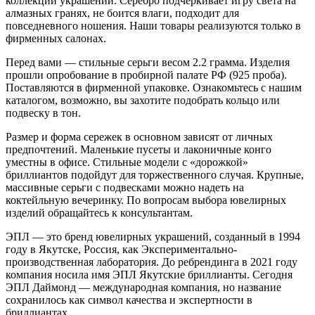
коллекции украшений. Серебро подчеркивает игру света на
алмазных гранях, не боится влаги, подходит для
повседневного ношения. Наши товары реализуются только в
фирменных салонах.
Перед вами — стильные серьги весом 2.2 грамма. Изделия
прошли опробование в пробирной палате РФ (925 проба).
Поставляются в фирменной упаковке. Ознакомьтесь с нашим
каталогом, возможно, вы захотите подобрать кольцо или
подвеску в тон.
Размер и форма сережек в основном зависят от личных
предпочтений. Маленькие пусеты и лаконичные конго
уместны в офисе. Стильные модели с «дорожкой»
бриллиантов подойдут для торжественного случая. Крупные,
массивные серьги с подвесками можно надеть на
коктейльную вечеринку. По вопросам выбора ювелирных
изделий обращайтесь к консультантам.
ЭПЛ — это бренд ювелирных украшений, созданный в 1994
году в Якутске, Россия, как Экспериментально-
производственная лаборатория. До ребрендинга в 2021 году
компания носила имя ЭПЛ Якутские бриллианты. Сегодня
ЭПЛ Даймонд — международная компания, но название
сохранилось как символ качества и экспертности в
бриллиантах.