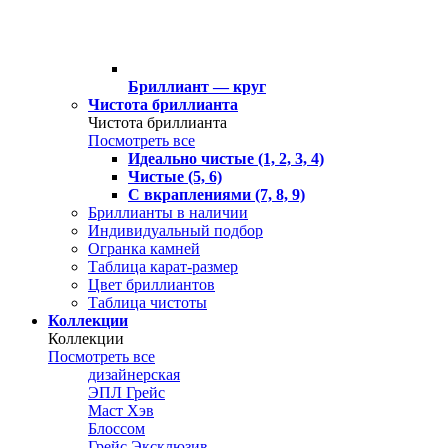
Бриллиант — круг
Чистота бриллианта
Чистота бриллианта
Посмотреть все
Идеально чистые (1, 2, 3, 4)
Чистые (5, 6)
С вкраплениями (7, 8, 9)
Бриллианты в наличии
Индивидуальный подбор
Огранка камней
Таблица карат-размер
Цвет бриллиантов
Таблица чистоты
Коллекции
Коллекции
Посмотреть все
дизайнерская
ЭПЛ Грейс
Маст Хэв
Блоссом
Грейс Эксклюзив