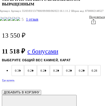
ВЫРАЩЕННЫМ
Артикул:
Артикул:
55/03/03/13/7900/09/000/06/022:16.1.11.2
Штрих код:
8700002148527
Поделиться
5
1 отзыв
13 550
₽
11 518 ₽
с бонусами
ВЫБЕРИТЕ ОБЩИЙ ВЕС КАМНЕЙ, КАРАТ
0.35
0.28
0.28
0.28
0.28
0.28
0.28
Где купить
0.28
0.21
ДОБАВИТЬ В КОРЗИНУ