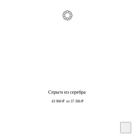
Серьги из серебра
43 960
₽
от 37 366
₽