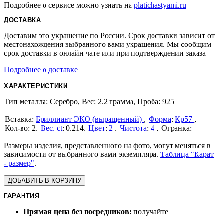
Подробнее о сервисе можно узнать на
platichastyami.ru
ДОСТАВКА
Доставим это украшение по России. Срок доставки зависит от
местонахождения выбранного вами украшения. Мы сообщим
срок доставки в онлайн чате или при подтверждении заказа
Подробнее о доставке
ХАРАКТЕРИСТИКИ
Тип металла:
Серебро
, Вес: 2.2 грамма, Проба:
925
Бриллиант ЭКО (выращенный)
Форма
:
Кр57
2
Вес, ct
:
0.214
Цвет
:
2
Чистота
:
4
Размеры изделия, представленного на фото, могут меняться в
зависимости от выбранного вами экземпляра.
Таблица "Карат
- размер"
.
ДОБАВИТЬ В КОРЗИНУ
ГАРАНТИЯ
Прямая цена без посредников:
получайте