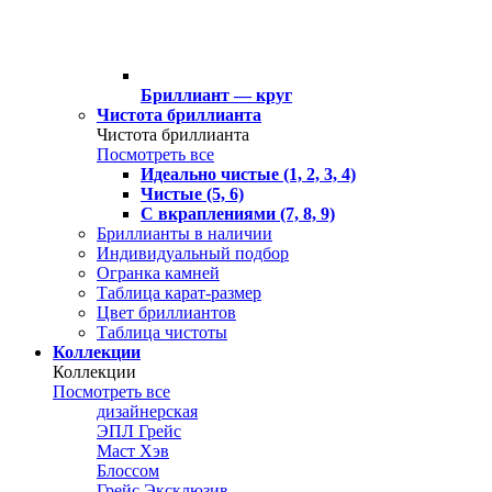
Бриллиант — круг
Чистота бриллианта
Чистота бриллианта
Посмотреть все
Идеально чистые (1, 2, 3, 4)
Чистые (5, 6)
С вкраплениями (7, 8, 9)
Бриллианты в наличии
Индивидуальный подбор
Огранка камней
Таблица карат-размер
Цвет бриллиантов
Таблица чистоты
Коллекции
Коллекции
Посмотреть все
дизайнерская
ЭПЛ Грейс
Маст Хэв
Блоссом
Грейс Эксклюзив