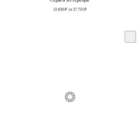
32 650
₽
от 27 753
₽