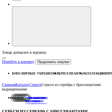
Товар добавлен в корзину
Перейти в корзину
Продолжить покупки
ЮВЕЛИРНЫЕ УКРАШЕНИЯ
БРИЛЛИАНТЫ
КОЛЛЕКЦИИ
ПР
Главная
Каталог
Серьги
Серьги из серебра с бриллиантами
выращенными
УКРАШЕНИЕ
УКРАШЕНИЕ
УКРАШЕНИЕ
ИЗ ЭТОГО
ИЗ ЭТОГО
ИЗ ЭТОГО
КОМПЛЕКТА:
КОМПЛЕКТА:
КОМПЛЕКТА:
КОЛЬЦО
ПОДВЕСКА
ПУСЕТЫ
СЕРЬГИ ИЗ СЕРЕБРА С БРИЛЛИАНТАМИ