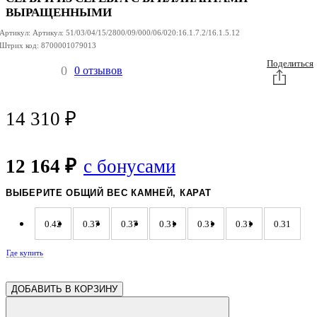
ИЗ
ИЗ
ИЗ
СЕРЕБРА
СЕРЕБРА
СЕРЕБРА
ВЫРАЩЕННЫМИ
Артикул:
Артикул:
51/03/04/15/2800/09/000/06/020:16.1.7.2/16.1.5.12
Штрих код:
8700001079013
Поделиться
0
0 отзывов
14 310
₽
12 164 ₽
с бонусами
ВЫБЕРИТЕ ОБЩИЙ ВЕС КАМНЕЙ, КАРАТ
0.42
0.37
0.37
0.31
0.31
0.31
0.31
Где купить
0.31
0.31
0.31
0.31
0.31
0.31
0.31
ДОБАВИТЬ В КОРЗИНУ
0.31
0.31
0.31
0.31
0.30
0.30
0.29