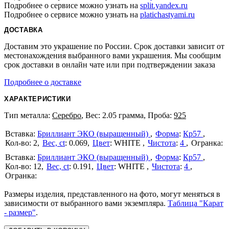
Подробнее о сервисе можно узнать на
split.yandex.ru
Подробнее о сервисе можно узнать на
platichastyami.ru
ДОСТАВКА
Доставим это украшение по России. Срок доставки зависит от
местонахождения выбранного вами украшения. Мы сообщим
срок доставки в онлайн чате или при подтверждении заказа
Подробнее о доставке
ХАРАКТЕРИСТИКИ
Тип металла:
Серебро
, Вес: 2.05 грамма, Проба:
925
Бриллиант ЭКО (выращенный)
Форма
:
Кр57
2
Вес, ct
:
0.069
Цвет
:
WHITE
Чистота
:
4
Бриллиант ЭКО (выращенный)
Форма
:
Кр57
12
Вес, ct
:
0.191
Цвет
:
WHITE
Чистота
:
4
Размеры изделия, представленного на фото, могут меняться в
зависимости от выбранного вами экземпляра.
Таблица "Карат
- размер"
.