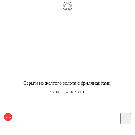
Серьги из желтого золота с бриллиантами
436 618
₽
от 167 006
₽
-3%