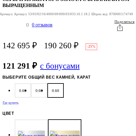
ВЫРАЩЕННЫМ
Артикул:
Артикул:
53/03/02/16/4000/09/000/03/033:16.1.18.2
Штрих код:
8700001174749
Поделиться
0
0 отзывов
142 695
₽
190 260
₽
-25%
121 291 ₽
с бонусами
ВЫБЕРИТЕ ОБЩИЙ ВЕС КАМНЕЙ, КАРАТ
0.60
0.60
0.60
Где купить
ЦВЕТ