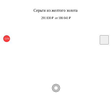
Серьги из желтого золота
291 830
₽
от 186 041
₽
-55%