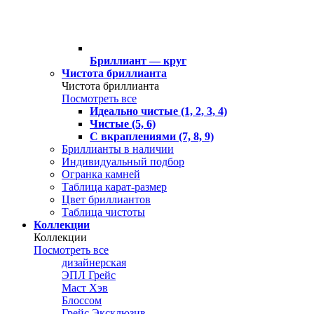
Бриллиант — круг
Чистота бриллианта
Чистота бриллианта
Посмотреть все
Идеально чистые (1, 2, 3, 4)
Чистые (5, 6)
С вкраплениями (7, 8, 9)
Бриллианты в наличии
Индивидуальный подбор
Огранка камней
Таблица карат-размер
Цвет бриллиантов
Таблица чистоты
Коллекции
Коллекции
Посмотреть все
дизайнерская
ЭПЛ Грейс
Маст Хэв
Блоссом
Грейс Эксклюзив