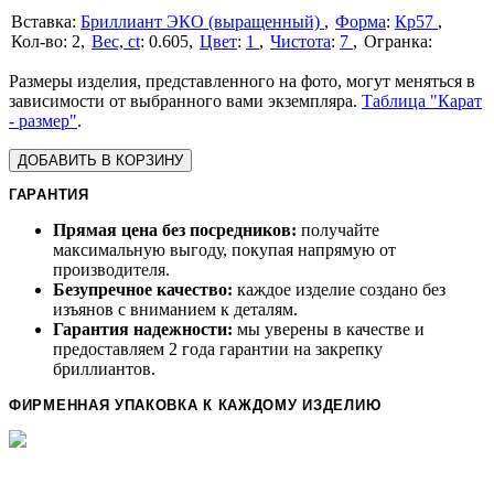
Бриллиант ЭКО (выращенный)
Форма
:
Кр57
2
Вес, ct
:
0.605
Цвет
:
1
Чистота
:
7
Размеры изделия, представленного на фото, могут меняться в
зависимости от выбранного вами экземпляра.
Таблица "Карат
- размер"
.
ДОБАВИТЬ В КОРЗИНУ
ГАРАНТИЯ
Прямая цена без посредников:
получайте
максимальную выгоду, покупая напрямую от
производителя.
Безупречное качество:
каждое изделие создано без
изъянов с вниманием к деталям.
Гарантия надежности:
мы уверены в качестве и
предоставляем 2 года гарантии на закрепку
бриллиантов.
ФИРМЕННАЯ УПАКОВКА К КАЖДОМУ ИЗДЕЛИЮ