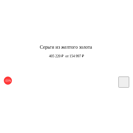
Серьги из желтого золота
405 220
₽
от 154 997
₽
-55%