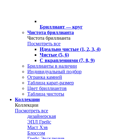
Бриллиант — круг
Чистота бриллианта
Чистота бриллианта
Посмотреть все
Идеально чистые (1, 2, 3, 4)
Чистые (5, 6)
С вкраплениями (7, 8, 9)
Бриллианты в наличии
Индивидуальный подбор
Огранка камней
Таблица карат-размер
Цвет бриллиантов
Таблица чистоты
Коллекции
Коллекции
Посмотреть все
дизайнерская
ЭПЛ Грейс
Маст Хэв
Блоссом
Грейс Эксклюзив