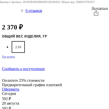
Артикул:
Артикул:
18/39/00/00/0000/00/550/06/021
Штрих код:
2060015783471
Поделиться
0
0 отзывов
2 370
₽
ОБЩИЙ ВЕС ИЗДЕЛИЯ, ГР
2.10
Где купить
Сообщить о поступлении
Оплатите 25% стоимости
Предварительный график платежей
Оформить
Сегодня
592
₽
20 августа
592
₽