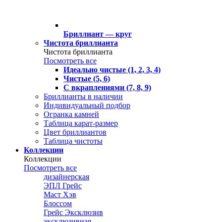
Бриллиант — круг
Чистота бриллианта
Чистота бриллианта
Посмотреть все
Идеально чистые (1, 2, 3, 4)
Чистые (5, 6)
С вкраплениями (7, 8, 9)
Бриллианты в наличии
Индивидуальный подбор
Огранка камней
Таблица карат-размер
Цвет бриллиантов
Таблица чистоты
Коллекции
Коллекции
Посмотреть все
дизайнерская
ЭПЛ Грейс
Маст Хэв
Блоссом
Грейс Эксклюзив
эксклюзивная