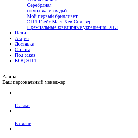
Серебряная
помолвка и свадьба
Мой первый бриллиант
ЭПЛ Грейс Маст Хев Сильвер
Премиальные ювелирные украшения ЭПЛ
Цепи
Акция
Доставка
Оплата
Под заказ
КОД ЭПЛ
Алина
Ваш персональный менеджер
Главная
Каталог