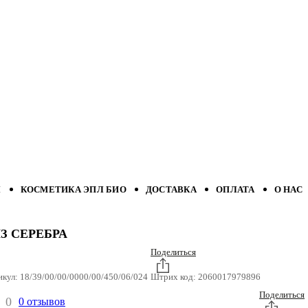
Л
КОСМЕТИКА ЭПЛ БИО
ДОСТАВКА
ОПЛАТА
О НАС
З СЕРЕБРА
Поделиться
икул:
18/39/00/00/0000/00/450/06/024
Штрих код:
2060017979896
Поделиться
0
0 отзывов