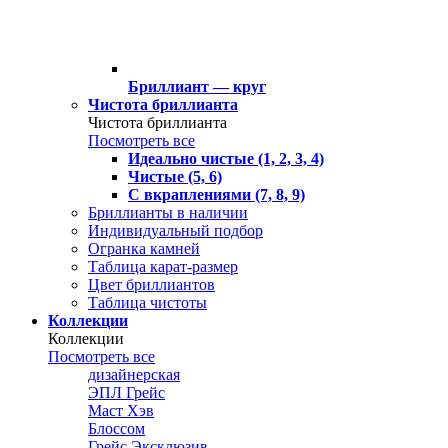
Бриллиант — круг
Чистота бриллианта
Чистота бриллианта
Посмотреть все
Идеально чистые (1, 2, 3, 4)
Чистые (5, 6)
С вкраплениями (7, 8, 9)
Бриллианты в наличии
Индивидуальный подбор
Огранка камней
Таблица карат-размер
Цвет бриллиантов
Таблица чистоты
Коллекции
Коллекции
Посмотреть все
дизайнерская
ЭПЛ Грейс
Маст Хэв
Блоссом
Грейс Эксклюзив