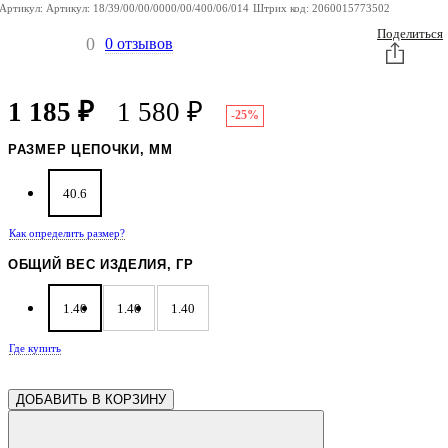
Артикул:
Артикул:
18/39/00/00/0000/00/400/06/014
Штрих код:
2060015773502
Поделиться
0
0 отзывов
1 185
₽
1 580
₽
-25%
РАЗМЕР ЦЕПОЧКИ, ММ
40.6
Как определить размер?
ОБЩИЙ ВЕС ИЗДЕЛИЯ, ГР
1.40
1.40
1.40
Где купить
ДОБАВИТЬ В КОРЗИНУ