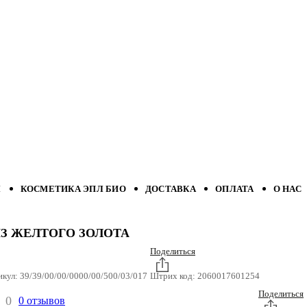
Л
КОСМЕТИКА ЭПЛ БИО
ДОСТАВКА
ОПЛАТА
О НАС
ИЗ ЖЕЛТОГО ЗОЛОТА
Поделиться
икул:
39/39/00/00/0000/00/500/03/017
Штрих код:
2060017601254
Поделиться
0
0 отзывов