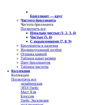
Бриллиант — круг
Чистота бриллианта
Чистота бриллианта
Посмотреть все
Идеально чистые (1, 2, 3, 4)
Чистые (5, 6)
С вкраплениями (7, 8, 9)
Бриллианты в наличии
Индивидуальный подбор
Огранка камней
Таблица карат-размер
Цвет бриллиантов
Таблица чистоты
Коллекции
Коллекции
Посмотреть все
дизайнерская
ЭПЛ Грейс
Маст Хэв
Блоссом
Грейс Эксклюзив
эксклюзивная