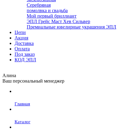
Серебряная
помолвка и свадьба
Мой первый бриллиант
ЭПЛ Грейс Маст Хев Сильвер
Премиальные ювелирные украшения ЭПЛ
Цепи
Акция
Доставка
Оплата
Под заказ
КОД ЭПЛ
Алина
Ваш персональный менеджер
Главная
Каталог