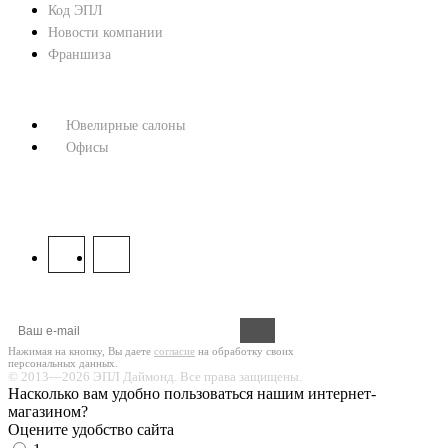
Код ЭПЛ
Новости компании
Франшиза
КОНТАКТЫ
Ювелирные салоны
Офисы
8 800 333 67 37
МЫ В СОЦСЕТЯХ:
Оформите подписку на новости!
Нажимая на кнопку, Вы даете
согласие
на обработку своих
персональных данных.
© 2013—2026 ЭПЛ Даймонд. Все права защищены.
Насколько вам удобно пользоваться нашим интернет-
магазином?
Оцените удобство сайта