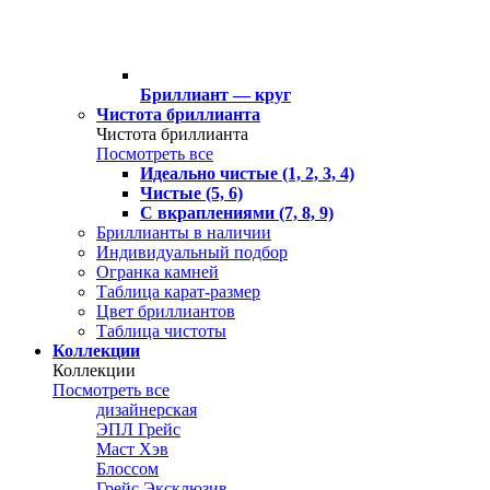
Бриллиант — круг
Чистота бриллианта
Чистота бриллианта
Посмотреть все
Идеально чистые (1, 2, 3, 4)
Чистые (5, 6)
С вкраплениями (7, 8, 9)
Бриллианты в наличии
Индивидуальный подбор
Огранка камней
Таблица карат-размер
Цвет бриллиантов
Таблица чистоты
Коллекции
Коллекции
Посмотреть все
дизайнерская
ЭПЛ Грейс
Маст Хэв
Блоссом
Грейс Эксклюзив