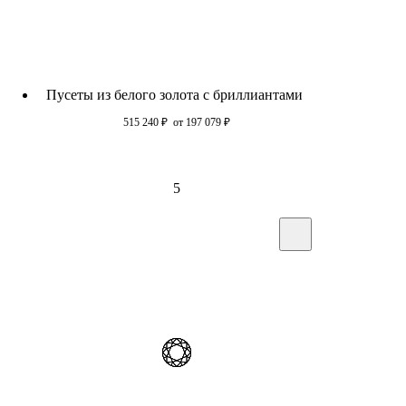
Пусеты из белого золота c бриллиантами
515 240
₽
от 197 079
₽
5