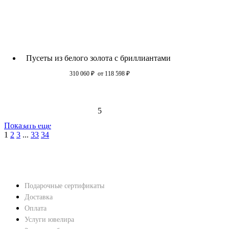
Пусеты из белого золота c бриллиантами
310 060
₽
от 118 598
₽
5
Показать еще
1
2
3
...
33
34
НАВЕРХ
ПОКУПАТЕЛЯМ
Подарочные сертификаты
Доставка
Оплата
Услуги ювелира