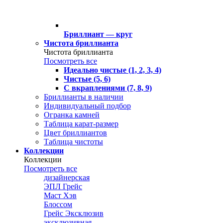
Бриллиант — круг
Чистота бриллианта
Чистота бриллианта
Посмотреть все
Идеально чистые (1, 2, 3, 4)
Чистые (5, 6)
С вкраплениями (7, 8, 9)
Бриллианты в наличии
Индивидуальный подбор
Огранка камней
Таблица карат-размер
Цвет бриллиантов
Таблица чистоты
Коллекции
Коллекции
Посмотреть все
дизайнерская
ЭПЛ Грейс
Маст Хэв
Блоссом
Грейс Эксклюзив
эксклюзивная