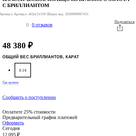
С БРИЛЛИАНТОМ
Артикул:
Артикул:
э02к121550
Штрих код:
2050009967451
Поделиться
0
0 отзывов
48 380
₽
ОБЩИЙ ВЕС БРИЛЛИАНТОВ, КАРАТ
0.14
Где купить
Сообщить о поступлении
Оплатите 25% стоимости
Предварительный график платежей
Оформить
Сегодня
12 095
₽