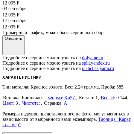
12 095
₽
03 сентября
12 095
₽
17 сентября
12 095
₽
Примерный график, может быть сервисный сбор
Оплатить
Подробнее о сервисе можно узнать на
dolyame.ru
Подробнее о сервисе можно узнать на
split.yandex.ru
Подробнее о сервисе можно узнать на
platichastyami.ru
ХАРАКТЕРИСТИКИ
Тип металла:
Красное золото
, Вес: 2.24 грамма, Проба:
585
Бриллиант
Форма
:
Кр57
1
Вес, ct
:
0.144
Цвет
:
3
Чистота
:
А
Размеры изделия, представленного на фото, могут меняться в
зависимости от выбранного вами экземпляра.
Таблица "Карат
- размер"
.