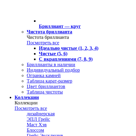
Бриллиант — круг
Чистота бриллианта
Чистота бриллианта
Посмотреть все
Идеально чистые (1, 2, 3, 4)
Чистые (5, 6)
С вкраплениями (7, 8, 9)
Бриллианты в наличии
Индивидуальный подбор
Огранка камней
Таблица карат-размер
Цвет бриллиантов
Таблица чистоты
Коллекции
Коллекции
Посмотреть все
дизайнерская
ЭПЛ Грейс
Маст Хэв
Блоссом
Грейс Эксклюзив