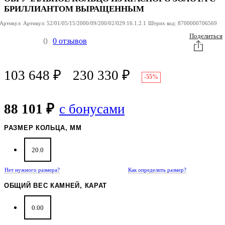
БРИЛЛИАНТОМ ВЫРАЩЕННЫМ
Артикул:
Артикул:
52/01/05/15/2000/09/200/02/029:16.1.2.1
Штрих код:
8700000706569
Поделиться
0
0 отзывов
103 648
₽
230 330
₽
-55%
88 101 ₽
с бонусами
РАЗМЕР КОЛЬЦА, ММ
20.0
Нет нужного размера?
Как определить размер?
ОБЩИЙ ВЕС КАМНЕЙ, КАРАТ
0.00