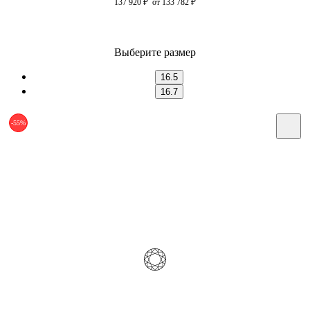
137 920
₽
от 133 782
₽
Выберите размер
16.5
16.7
-55%