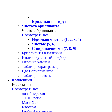
Бриллиант — круг
Чистота бриллианта
Чистота бриллианта
Посмотреть все
Идеально чистые (1, 2, 3, 4)
Чистые (5, 6)
С вкраплениями (7, 8, 9)
Бриллианты в наличии
Индивидуальный подбор
Огранка камней
Таблица карат-размер
Цвет бриллиантов
Таблица чистоты
Коллекции
Коллекции
Посмотреть все
дизайнерская
ЭПЛ Грейс
Маст Хэв
Блоссом
Грейс Эксклюзив