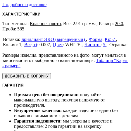
Подробнее о доставке
ХАРАКТЕРИСТИКИ
Тип металла:
Красное золото
, Вес: 2.91 грамма, Размер:
20.0
,
Проба:
585
Бриллиант ЭКО (выращенный)
Форма
:
Кр57
1
Вес, ct
:
0.007
Цвет
:
WHITE
Чистота
:
5
Размеры изделия, представленного на фото, могут меняться в
зависимости от выбранного вами экземпляра.
Таблица "Карат
- размер"
.
ДОБАВИТЬ В КОРЗИНУ
ГАРАНТИЯ
Прямая цена без посредников:
получайте
максимальную выгоду, покупая напрямую от
производителя.
Безупречное качество:
каждое изделие создано без
изъянов с вниманием к деталям.
Гарантия надежности:
мы уверены в качестве и
предоставляем 2 года гарантии на закрепку