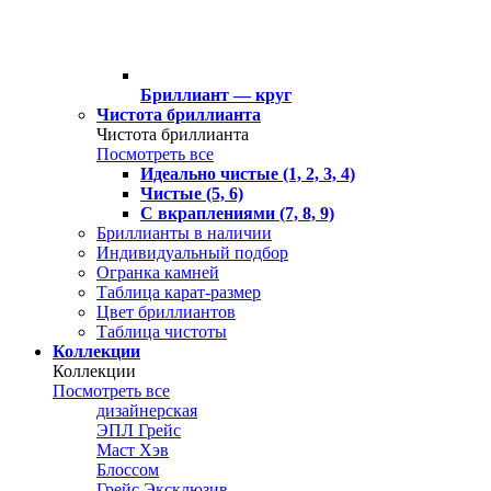
Бриллиант — круг
Чистота бриллианта
Чистота бриллианта
Посмотреть все
Идеально чистые (1, 2, 3, 4)
Чистые (5, 6)
С вкраплениями (7, 8, 9)
Бриллианты в наличии
Индивидуальный подбор
Огранка камней
Таблица карат-размер
Цвет бриллиантов
Таблица чистоты
Коллекции
Коллекции
Посмотреть все
дизайнерская
ЭПЛ Грейс
Маст Хэв
Блоссом
Грейс Эксклюзив