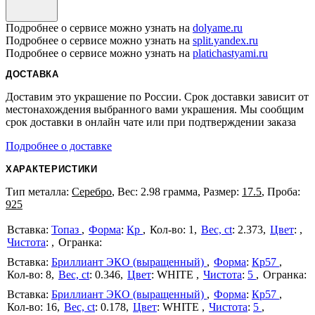
Подробнее о сервисе можно узнать на
dolyame.ru
Подробнее о сервисе можно узнать на
split.yandex.ru
Подробнее о сервисе можно узнать на
platichastyami.ru
ДОСТАВКА
Доставим это украшение по России. Срок доставки зависит от
местонахождения выбранного вами украшения. Мы сообщим
срок доставки в онлайн чате или при подтверждении заказа
Подробнее о доставке
ХАРАКТЕРИСТИКИ
Тип металла:
Серебро
, Вес: 2.98 грамма, Размер:
17.5
, Проба:
925
Топаз
Форма
:
Кр
1
Вес, ct
:
2.373
Цвет
:
Чистота
:
Бриллиант ЭКО (выращенный)
Форма
:
Кр57
8
Вес, ct
:
0.346
Цвет
:
WHITE
Чистота
:
5
Бриллиант ЭКО (выращенный)
Форма
:
Кр57
16
Вес, ct
:
0.178
Цвет
:
WHITE
Чистота
:
5