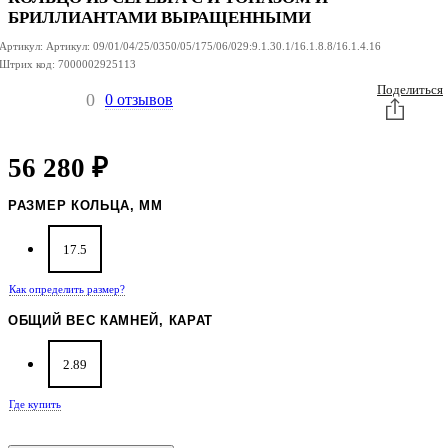
БРИЛЛИАНТАМИ ВЫРАЩЕННЫМИ
Артикул:
Артикул:
09/01/04/25/0350/05/175/06/029:9.1.30.1/16.1.8.8/16.1.4.16
Штрих код:
7000002925113
Поделиться
0
0 отзывов
56 280
₽
РАЗМЕР КОЛЬЦА, ММ
17.5
Как определить размер?
ОБЩИЙ ВЕС КАМНЕЙ, КАРАТ
2.89
Где купить