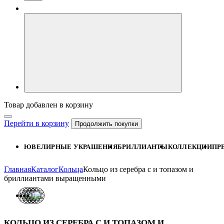
Товар добавлен в корзину
Перейти в корзину
Продолжить покупки
ЮВЕЛИРНЫЕ УКРАШЕНИЯ
БРИЛЛИАНТЫ
КОЛЛЕКЦИИ
ПР
Главная
Каталог
Кольца
Кольцо из серебра с и топазом и
бриллиантами выращенными
КОЛЬЦО ИЗ СЕРЕБРА С И ТОПАЗОМ И