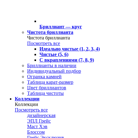
Бриллиант — круг
Чистота бриллианта
Чистота бриллианта
Посмотреть все
Идеально чистые (1, 2, 3, 4)
Чистые (5, 6)
С вкраплениями (7, 8, 9)
Бриллианты в наличии
Индивидуальный подбор
Огранка камней
Таблица карат-размер
Цвет бриллиантов
Таблица чистоты
Коллекции
Коллекции
Посмотреть все
дизайнерская
ЭПЛ Грейс
Маст Хэв
Блоссом
Грейс Эксклюзив