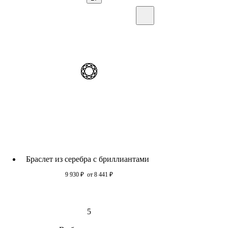
Браслет из серебра c бриллиантами
9 930
₽
от 8 441
₽
5