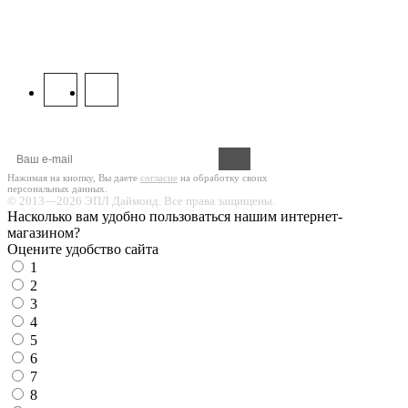
8 800 333 67 37
МЫ В СОЦСЕТЯХ:
Оформите подписку на новости!
Нажимая на кнопку, Вы даете
согласие
на обработку своих
персональных данных.
© 2013—2026 ЭПЛ Даймонд. Все права защищены.
Насколько вам удобно пользоваться нашим интернет-
магазином?
Оцените удобство сайта
1
2
3
4
5
6
7
8