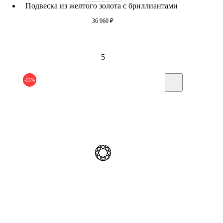
Подвеска из желтого золота c бриллиантами
36 960
₽
5
-55%