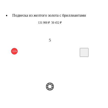
Подвеска из желтого золота c бриллиантами
131 900
₽
50 452
₽
5
-55%