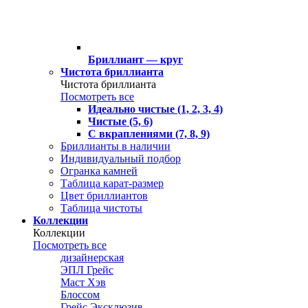
Бриллиант — круг
Чистота бриллианта
Чистота бриллианта
Посмотреть все
Идеально чистые (1, 2, 3, 4)
Чистые (5, 6)
С вкраплениями (7, 8, 9)
Бриллианты в наличии
Индивидуальный подбор
Огранка камней
Таблица карат-размер
Цвет бриллиантов
Таблица чистоты
Коллекции
Коллекции
Посмотреть все
дизайнерская
ЭПЛ Грейс
Маст Хэв
Блоссом
Грейс Эксклюзив