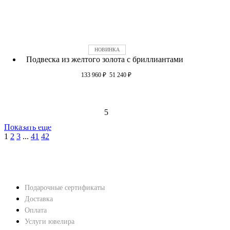
Подвеска из желтого золота c бриллиантами
133 960
₽
51 240
₽
5
Показать еще
1
2
3
...
41
42
НАВЕРХ
ПОКУПАТЕЛЯМ
Подарочные сертификаты
Доставка
Оплата
Услуги ювелира