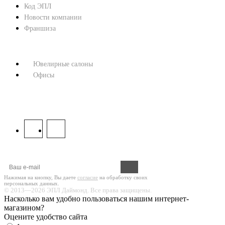
Код ЭПЛ
Новости компании
Франшиза
КОНТАКТЫ
Ювелирные салоны
Офисы
8 800 333 67 37
МЫ В СОЦСЕТЯХ:
Оформите подписку на новости!
Нажимая на кнопку, Вы даете
согласие
на обработку своих
персональных данных.
© 2013—2026 ЭПЛ Даймонд. Все права защищены.
Насколько вам удобно пользоваться нашим интернет-
магазином?
Оцените удобство сайта