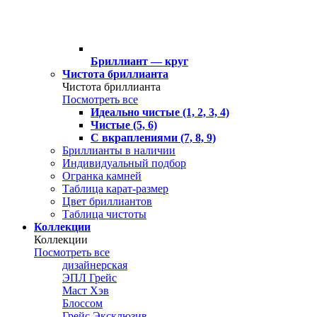
Бриллиант — круг
Чистота бриллианта
Чистота бриллианта
Посмотреть все
Идеально чистые (1, 2, 3, 4)
Чистые (5, 6)
С вкраплениями (7, 8, 9)
Бриллианты в наличии
Индивидуальный подбор
Огранка камней
Таблица карат-размер
Цвет бриллиантов
Таблица чистоты
Коллекции
Коллекции
Посмотреть все
дизайнерская
ЭПЛ Грейс
Маст Хэв
Блоссом
Грейс Эксклюзив