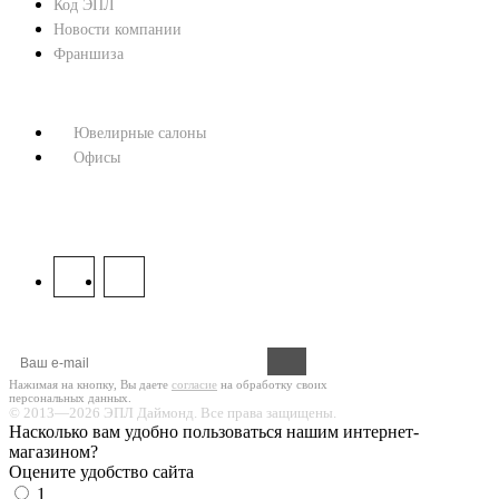
Код ЭПЛ
Новости компании
Франшиза
КОНТАКТЫ
Ювелирные салоны
Офисы
8 800 333 67 37
МЫ В СОЦСЕТЯХ:
Оформите подписку на новости!
Нажимая на кнопку, Вы даете
согласие
на обработку своих
персональных данных.
© 2013—2026 ЭПЛ Даймонд. Все права защищены.
Насколько вам удобно пользоваться нашим интернет-
магазином?
Оцените удобство сайта
1