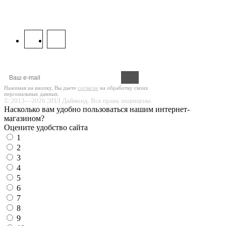
8 800 333 67 37
МЫ В СОЦСЕТЯХ:
Оформите подписку на новости!
Нажимая на кнопку, Вы даете
согласие
на обработку своих
персональных данных.
© 2013—2026 ЭПЛ Даймонд. Все права защищены.
Насколько вам удобно пользоваться нашим интернет-
магазином?
Оцените удобство сайта
1
2
3
4
5
6
7
8
9