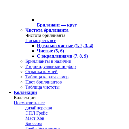
Бриллиант — круг
Чистота бриллианта
Чистота бриллианта
Посмотреть все
Идеально чистые (1, 2, 3, 4)
Чистые (5, 6)
С вкраплениями (7, 8, 9)
Бриллианты в наличии
Индивидуальный подбор
Огранка камней
Таблица карат-размер
Цвет бриллиантов
Таблица чистоты
Коллекции
Коллекции
Посмотреть все
дизайнерская
ЭПЛ Грейс
Маст Хэв
Блоссом
Грейс Эксклюзив