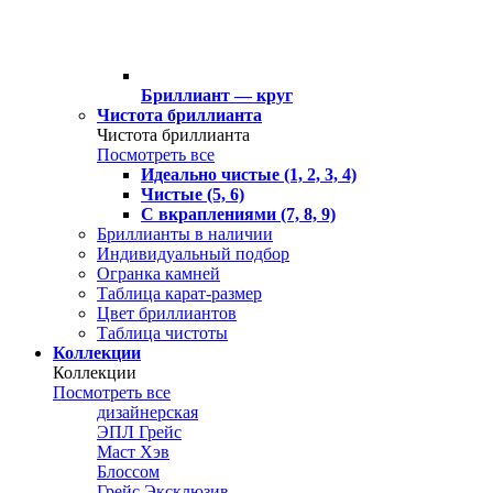
Бриллиант — круг
Чистота бриллианта
Чистота бриллианта
Посмотреть все
Идеально чистые (1, 2, 3, 4)
Чистые (5, 6)
С вкраплениями (7, 8, 9)
Бриллианты в наличии
Индивидуальный подбор
Огранка камней
Таблица карат-размер
Цвет бриллиантов
Таблица чистоты
Коллекции
Коллекции
Посмотреть все
дизайнерская
ЭПЛ Грейс
Маст Хэв
Блоссом
Грейс Эксклюзив