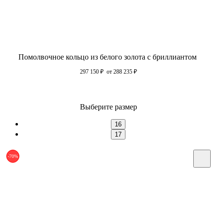
Помолвочное кольцо из белого золота с бриллиантом
297 150
₽
от 288 235
₽
Выберите размер
16
17
-70%