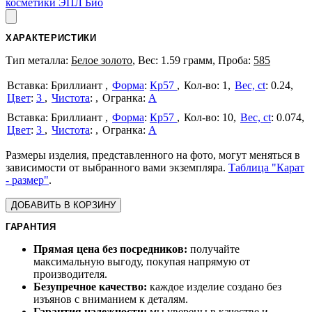
косметики ЭПЛ Био
ХАРАКТЕРИСТИКИ
Тип металла:
Белое золото
, Вес: 1.59 грамм, Проба:
585
Бриллиант
Форма
:
Кр57
1
Вес, ct
:
0.24
Цвет
:
3
Чистота
:
А
Бриллиант
Форма
:
Кр57
10
Вес, ct
:
0.074
Цвет
:
3
Чистота
:
А
Размеры изделия, представленного на фото, могут меняться в
зависимости от выбранного вами экземпляра.
Таблица "Карат
- размер"
.
ДОБАВИТЬ В КОРЗИНУ
ГАРАНТИЯ
Прямая цена без посредников:
получайте
максимальную выгоду, покупая напрямую от
производителя.
Безупречное качество:
каждое изделие создано без
изъянов с вниманием к деталям.
Гарантия надежности:
мы уверены в качестве и