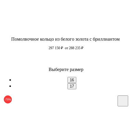
Помолвочное кольцо из белого золота с бриллиантом
297 150
₽
от 288 235
₽
Выберите размер
16
17
-70%