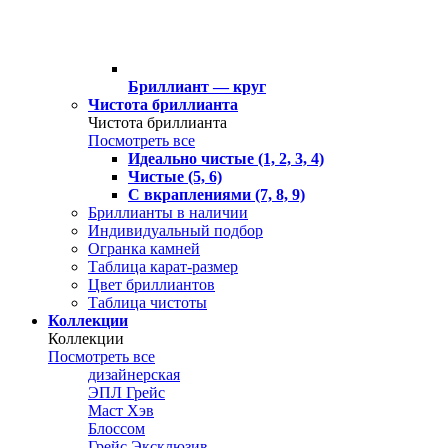
Бриллиант — круг
Чистота бриллианта
Чистота бриллианта
Посмотреть все
Идеально чистые (1, 2, 3, 4)
Чистые (5, 6)
С вкраплениями (7, 8, 9)
Бриллианты в наличии
Индивидуальный подбор
Огранка камней
Таблица карат-размер
Цвет бриллиантов
Таблица чистоты
Коллекции
Коллекции
Посмотреть все
дизайнерская
ЭПЛ Грейс
Маст Хэв
Блоссом
Грейс Эксклюзив