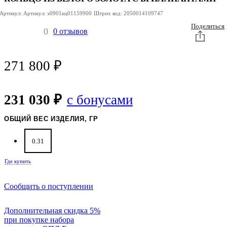
Артикул:
Артикул:
э0901кц01159900
Штрих код:
2050014109747
Поделиться
0
0 отзывов
271 800
₽
231 030 ₽
с бонусами
ОБЩИЙ ВЕС ИЗДЕЛИЯ, ГР
0.31
Где купить
Сообщить о поступлении
Дополнительная скидка 5%
при покупке набора