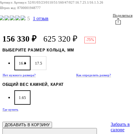
Артикул:
Артикул:
52/01/03/23/0110/51/160/47/027:16.7.25.1/16.1.5.26
ЗОЛОТА
Штрих код:
8700001948777
Поделиться
5
1 отзыв
156 330
₽
625 320
₽
-75%
ВЫБЕРИТЕ РАЗМЕР КОЛЬЦА, ММ
16.0
17.5
Нет нужного размера?
Как определить размер?
ОБЩИЙ ВЕС КАМНЕЙ, КАРАТ
1.65
Где купить
Забрать в
ДОБАВИТЬ В КОРЗИНУ
салоне