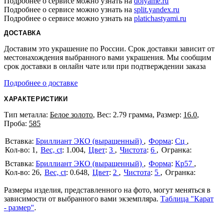
Подробнее о сервисе можно узнать на
dolyame.ru
Подробнее о сервисе можно узнать на
split.yandex.ru
Подробнее о сервисе можно узнать на
platichastyami.ru
ДОСТАВКА
Доставим это украшение по России. Срок доставки зависит от
местонахождения выбранного вами украшения. Мы сообщим
срок доставки в онлайн чате или при подтверждении заказа
Подробнее о доставке
ХАРАКТЕРИСТИКИ
Тип металла:
Белое золото
, Вес: 2.79 грамма, Размер:
16.0
,
Проба:
585
Бриллиант ЭКО (выращенный)
Форма
:
Сц
1
Вес, ct
:
1.004
Цвет
:
3
Чистота
:
6
Бриллиант ЭКО (выращенный)
Форма
:
Кр57
26
Вес, ct
:
0.648
Цвет
:
2
Чистота
:
5
Размеры изделия, представленного на фото, могут меняться в
зависимости от выбранного вами экземпляра.
Таблица "Карат
- размер"
.