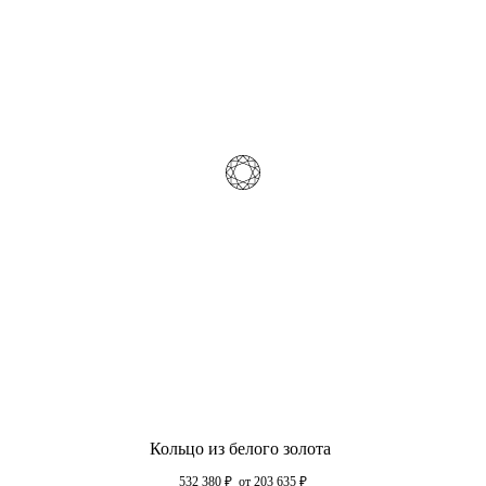
Кольцо из белого золота
532 380
₽
от 203 635
₽