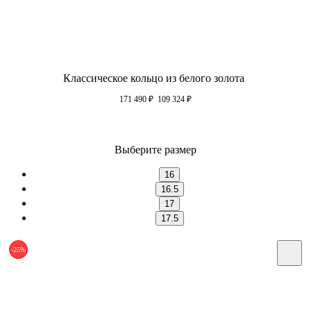
Классическое кольцо из белого золота
171 490
₽
109 324
₽
Выберите размер
16
16.5
17
17.5
-25%