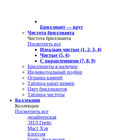
Бриллиант — круг
Чистота бриллианта
Чистота бриллианта
Посмотреть все
Идеально чистые (1, 2, 3, 4)
Чистые (5, 6)
С вкраплениями (7, 8, 9)
Бриллианты в наличии
Индивидуальный подбор
Огранка камней
Таблица карат-размер
Цвет бриллиантов
Таблица чистоты
Коллекции
Коллекции
Посмотреть все
дизайнерская
ЭПЛ Грейс
Маст Хэв
Блоссом
Грейс Эксклюзив