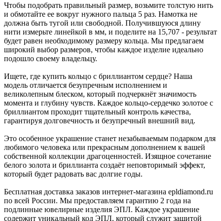
Чтобы подобрать правильный размер, возьмите толстую нить
и обмотайте ее вокруг нужного пальца 5 раз. Намотка не
должна быть тугой или свободной. Получившуюся длину
нити измерьте линейкой в мм, и поделите на 15,707 - результат
будет равен необходимому размеру кольца. Мы предлагаем
широкий выбор размеров, чтобы каждое изделие идеально
подошло своему владельцу.
Ищете, где купить кольцо с бриллиантом сердце? Наша
модель отличается безупречным исполнением и
великолепным блеском, который подчеркнёт значимость
момента и глубину чувств. Каждое кольцо-сердечко золотое с
бриллиантом проходит тщательный контроль качества,
гарантируя долговечность и безупречный внешний вид.
Это особенное украшение станет незабываемым подарком для
любимого человека или прекрасным дополнением к вашей
собственной коллекции драгоценностей. Изящное сочетание
белого золота и бриллианта создаёт неповторимый эффект,
который будет радовать вас долгие годы.
Бесплатная доставка заказов интернет-магазина epldiamond.ru
по всей России. Мы предоставляем гарантию 2 года на
подлинные ювелирные изделия ЭПЛ. Каждое украшение
содержит уникальный код ЭПЛ, который служит защитой