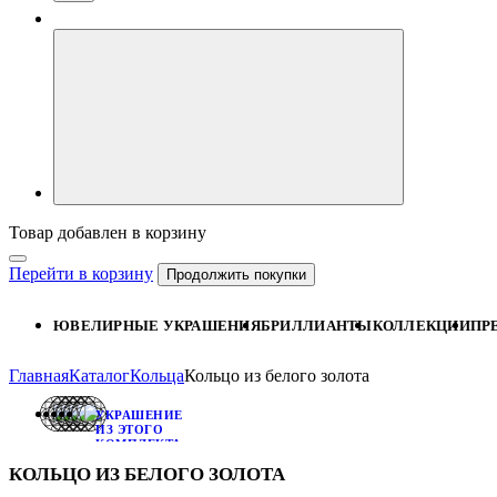
Товар добавлен в корзину
Перейти в корзину
Продолжить покупки
ЮВЕЛИРНЫЕ УКРАШЕНИЯ
БРИЛЛИАНТЫ
КОЛЛЕКЦИИ
ПР
Главная
Каталог
Кольца
Кольцо из белого золота
УКРАШЕНИЕ
ИЗ ЭТОГО
КОМПЛЕКТА:
ПОДВЕСКА
КОЛЬЦО ИЗ БЕЛОГО ЗОЛОТА
ИЗ
БЕЛОГО