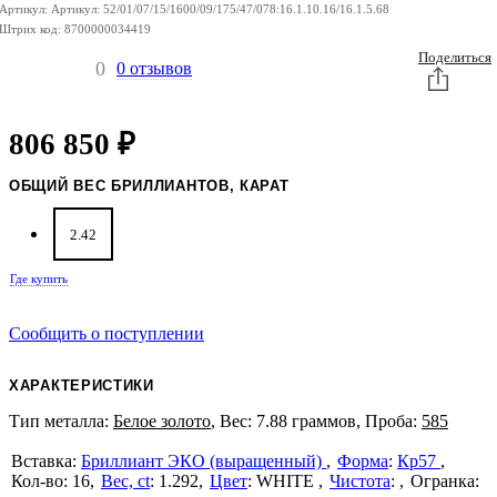
Артикул:
Артикул:
52/01/07/15/1600/09/175/47/078:16.1.10.16/16.1.5.68
Штрих код:
8700000034419
Поделиться
0
0 отзывов
806 850
₽
ОБЩИЙ ВЕС БРИЛЛИАНТОВ, КАРАТ
2.42
Где купить
Сообщить о поступлении
ХАРАКТЕРИСТИКИ
Тип металла:
Белое золото
, Вес: 7.88 граммов, Проба:
585
Бриллиант ЭКО (выращенный)
Форма
:
Кр57
16
Вес, ct
:
1.292
Цвет
:
WHITE
Чистота
: