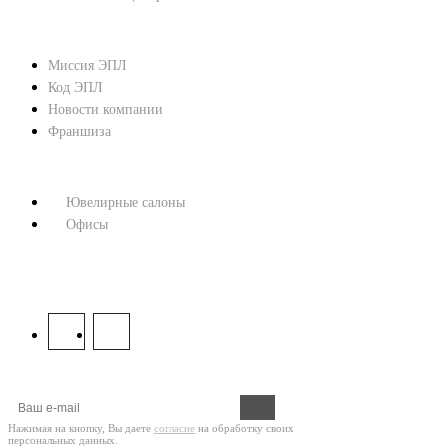
О КОМПАНИИ
Миссия ЭПЛ
Код ЭПЛ
Новости компании
Франшиза
КОНТАКТЫ
Ювелирные салоны
Офисы
8 800 333 67 37
МЫ В СОЦСЕТЯХ:
Оформите подписку на новости!
Нажимая на кнопку, Вы даете
согласие
на обработку своих
персональных данных.