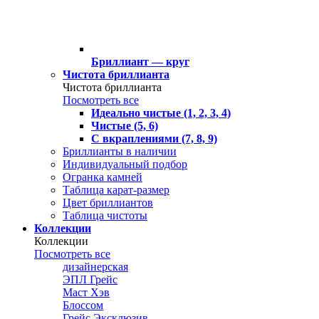
Бриллиант — круг
Чистота бриллианта
Чистота бриллианта
Посмотреть все
Идеально чистые (1, 2, 3, 4)
Чистые (5, 6)
С вкраплениями (7, 8, 9)
Бриллианты в наличии
Индивидуальный подбор
Огранка камней
Таблица карат-размер
Цвет бриллиантов
Таблица чистоты
Коллекции
Коллекции
Посмотреть все
дизайнерская
ЭПЛ Грейс
Маст Хэв
Блоссом
Грейс Эксклюзив