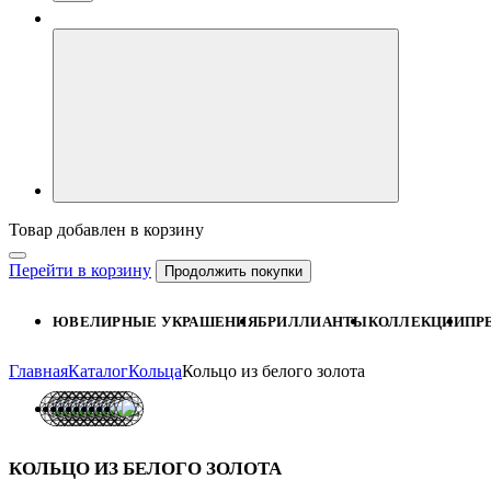
Товар добавлен в корзину
Перейти в корзину
Продолжить покупки
ЮВЕЛИРНЫЕ УКРАШЕНИЯ
БРИЛЛИАНТЫ
КОЛЛЕКЦИИ
ПР
Главная
Каталог
Кольца
Кольцо из белого золота
КОЛЬЦО ИЗ БЕЛОГО ЗОЛОТА