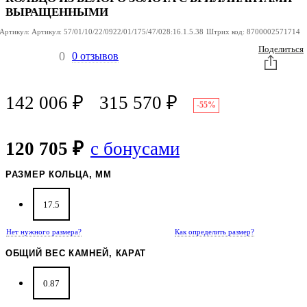
ВЫРАЩЕННЫМИ
Артикул:
Артикул:
57/01/10/22/0922/01/175/47/028:16.1.5.38
Штрих код:
8700002571714
Поделиться
0
0 отзывов
142 006
₽
315 570
₽
-55%
120 705 ₽
с бонусами
РАЗМЕР КОЛЬЦА, ММ
17.5
Нет нужного размера?
Как определить размер?
ОБЩИЙ ВЕС КАМНЕЙ, КАРАТ
0.87