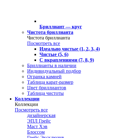
Бриллиант — круг
Чистота бриллианта
Чистота бриллианта
Посмотреть все
Идеально чистые (1, 2, 3, 4)
Чистые (5, 6)
С вкраплениями (7, 8, 9)
Бриллианты в наличии
Индивидуальный подбор
Огранка камней
Таблица карат-размер
Цвет бриллиантов
Таблица чистоты
Коллекции
Коллекции
Посмотреть все
дизайнерская
ЭПЛ Грейс
Маст Хэв
Блоссом
Грейс Эксклюзив