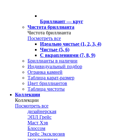
Бриллиант — круг
Чистота бриллианта
Чистота бриллианта
Посмотреть все
Идеально чистые (1, 2, 3, 4)
Чистые (5, 6)
С вкраплениями (7, 8, 9)
Бриллианты в наличии
Индивидуальный подбор
Огранка камней
Таблица карат-размер
Цвет бриллиантов
Таблица чистоты
Коллекции
Коллекции
Посмотреть все
дизайнерская
ЭПЛ Грейс
Маст Хэв
Блоссом
Грейс Эксклюзив
эксклюзивная