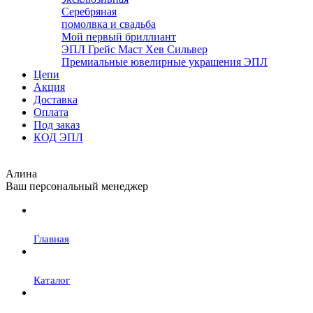
Серебряная
помолвка и свадьба
Мой первый бриллиант
ЭПЛ Грейс Маст Хев Сильвер
Премиальные ювелирные украшения ЭПЛ
Цепи
Акция
Доставка
Оплата
Под заказ
КОД ЭПЛ
Алина
Ваш персональный менеджер
Главная
Каталог