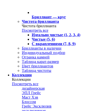
Бриллиант — круг
Чистота бриллианта
Чистота бриллианта
Посмотреть все
Идеально чистые (1, 2, 3, 4)
Чистые (5, 6)
С вкраплениями (7, 8, 9)
Бриллианты в наличии
Индивидуальный подбор
Огранка камней
Таблица карат-размер
Цвет бриллиантов
Таблица чистоты
Коллекции
Коллекции
Посмотреть все
дизайнерская
ЭПЛ Грейс
Маст Хэв
Блоссом
Грейс Эксклюзив
эксклюзивная