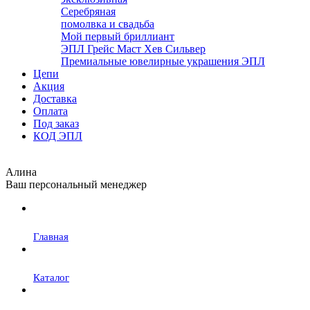
Серебряная
помолвка и свадьба
Мой первый бриллиант
ЭПЛ Грейс Маст Хев Сильвер
Премиальные ювелирные украшения ЭПЛ
Цепи
Акция
Доставка
Оплата
Под заказ
КОД ЭПЛ
Алина
Ваш персональный менеджер
Главная
Каталог