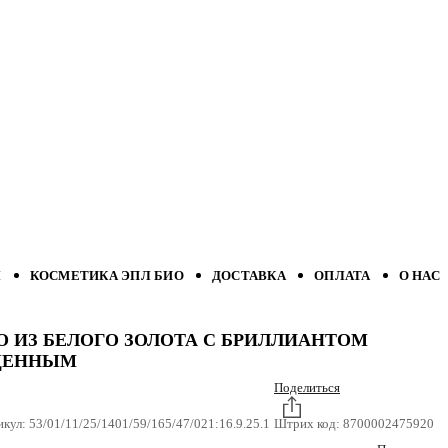
Л
КОСМЕТИКА ЭПЛ БИО
ДОСТАВКА
ОПЛАТА
О НАС
О ИЗ БЕЛОГО ЗОЛОТА С БРИЛЛИАНТОМ
ЩЕННЫМ
Поделиться
икул:
53/01/11/25/1401/59/165/47/021:16.9.25.1
Штрих код:
8700002475920