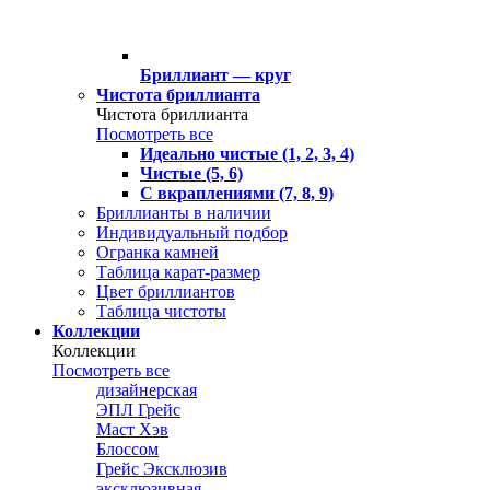
Бриллиант — круг
Чистота бриллианта
Чистота бриллианта
Посмотреть все
Идеально чистые (1, 2, 3, 4)
Чистые (5, 6)
С вкраплениями (7, 8, 9)
Бриллианты в наличии
Индивидуальный подбор
Огранка камней
Таблица карат-размер
Цвет бриллиантов
Таблица чистоты
Коллекции
Коллекции
Посмотреть все
дизайнерская
ЭПЛ Грейс
Маст Хэв
Блоссом
Грейс Эксклюзив
эксклюзивная