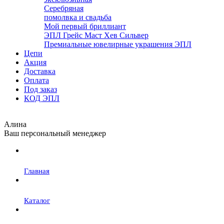
Серебряная
помолвка и свадьба
Мой первый бриллиант
ЭПЛ Грейс Маст Хев Сильвер
Премиальные ювелирные украшения ЭПЛ
Цепи
Акция
Доставка
Оплата
Под заказ
КОД ЭПЛ
Алина
Ваш персональный менеджер
Главная
Каталог