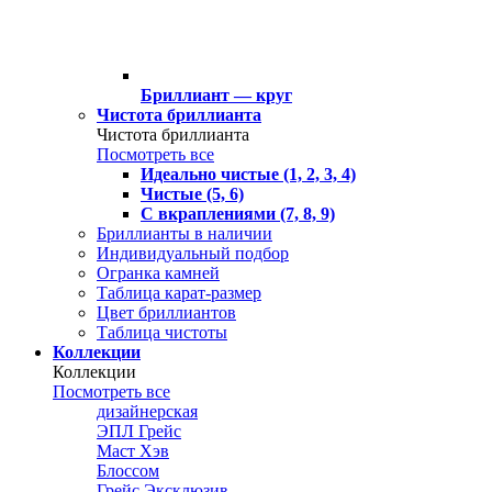
Бриллиант — круг
Чистота бриллианта
Чистота бриллианта
Посмотреть все
Идеально чистые (1, 2, 3, 4)
Чистые (5, 6)
С вкраплениями (7, 8, 9)
Бриллианты в наличии
Индивидуальный подбор
Огранка камней
Таблица карат-размер
Цвет бриллиантов
Таблица чистоты
Коллекции
Коллекции
Посмотреть все
дизайнерская
ЭПЛ Грейс
Маст Хэв
Блоссом
Грейс Эксклюзив