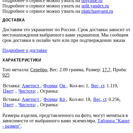
Подробнее о сервисе можно узнать на
dolyame.ru
Подробнее о сервисе можно узнать на
split.yandex.ru
Подробнее о сервисе можно узнать на
platichastyami.ru
ДОСТАВКА
Доставим это украшение по России. Срок доставки зависит от
местонахождения выбранного вами украшения. Мы сообщим
срок доставки в онлайн чате или при подтверждении заказа
Подробнее о доставке
ХАРАКТЕРИСТИКИ
Тип металла:
Серебро
, Вес: 2.09 грамма, Размер:
17.7
, Проба:
925
Аметист
Форма
:
Ов
1
Вес, ct
:
1.119
Цвет
:
Чистота
:
Аметист
Форма
:
Кр
18
Вес, ct
:
0.256
Цвет
:
Чистота
:
Размеры изделия, представленного на фото, могут меняться в
зависимости от выбранного вами экземпляра.
Таблица "Карат
- размер"
.