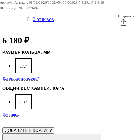
Артикул:
Артикул:
09/01/01/26/0382/05/180/06/020:7.4.25.1/7.1.4.18
Штрих код:
7000002949799
Поделиться
0
0 отзывов
6 180
₽
РАЗМЕР КОЛЬЦА, ММ
17.7
Как определить размер?
ОБЩИЙ ВЕС КАМНЕЙ, КАРАТ
1.37
Где купить
ДОБАВИТЬ В КОРЗИНУ