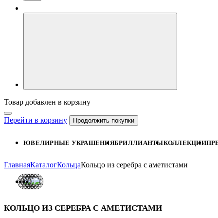
Товар добавлен в корзину
Перейти в корзину
Продолжить покупки
ЮВЕЛИРНЫЕ УКРАШЕНИЯ
БРИЛЛИАНТЫ
КОЛЛЕКЦИИ
ПР
Главная
Каталог
Кольца
Кольцо из серебра с аметистами
КОЛЬЦО ИЗ СЕРЕБРА С АМЕТИСТАМИ