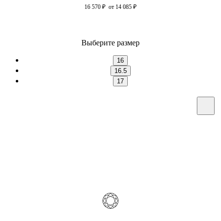
16 570
₽
от 14 085
₽
Выберите размер
16
16.5
17