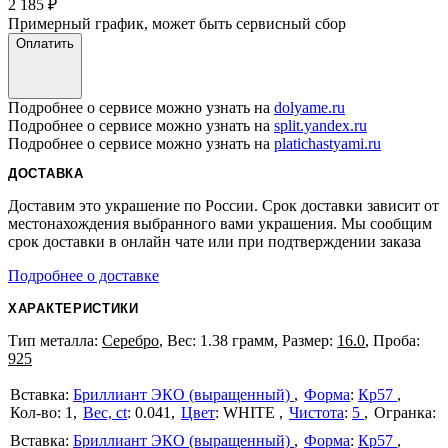
2 185
₽
Примерный график, может быть сервисный сбор
Оплатить
Подробнее о сервисе можно узнать на
dolyame.ru
Подробнее о сервисе можно узнать на
split.yandex.ru
Подробнее о сервисе можно узнать на
platichastyami.ru
ДОСТАВКА
Доставим это украшение по России. Срок доставки зависит от
местонахождения выбранного вами украшения. Мы сообщим
срок доставки в онлайн чате или при подтверждении заказа
Подробнее о доставке
ХАРАКТЕРИСТИКИ
Тип металла:
Серебро
, Вес: 1.38 грамм, Размер:
16.0
, Проба:
925
Бриллиант ЭКО (выращенный)
Форма
:
Кр57
1
Вес, ct
:
0.041
Цвет
:
WHITE
Чистота
:
5
Бриллиант ЭКО (выращенный)
Форма
:
Кр57