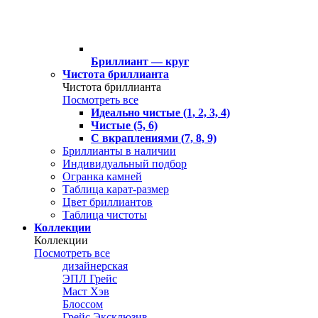
Бриллиант — круг
Чистота бриллианта
Чистота бриллианта
Посмотреть все
Идеально чистые (1, 2, 3, 4)
Чистые (5, 6)
С вкраплениями (7, 8, 9)
Бриллианты в наличии
Индивидуальный подбор
Огранка камней
Таблица карат-размер
Цвет бриллиантов
Таблица чистоты
Коллекции
Коллекции
Посмотреть все
дизайнерская
ЭПЛ Грейс
Маст Хэв
Блоссом
Грейс Эксклюзив