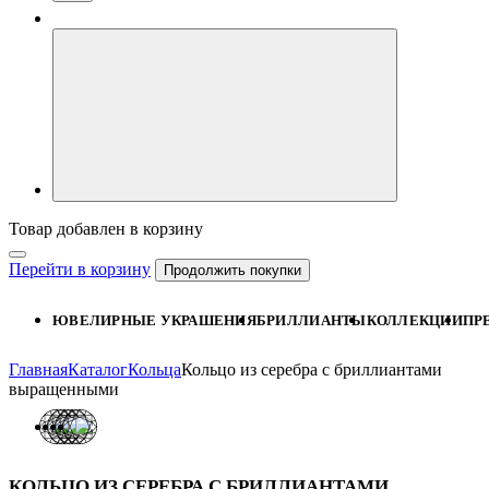
Товар добавлен в корзину
Перейти в корзину
Продолжить покупки
ЮВЕЛИРНЫЕ УКРАШЕНИЯ
БРИЛЛИАНТЫ
КОЛЛЕКЦИИ
ПР
Главная
Каталог
Кольца
Кольцо из серебра с бриллиантами
выращенными
КОЛЬЦО ИЗ СЕРЕБРА С БРИЛЛИАНТАМИ