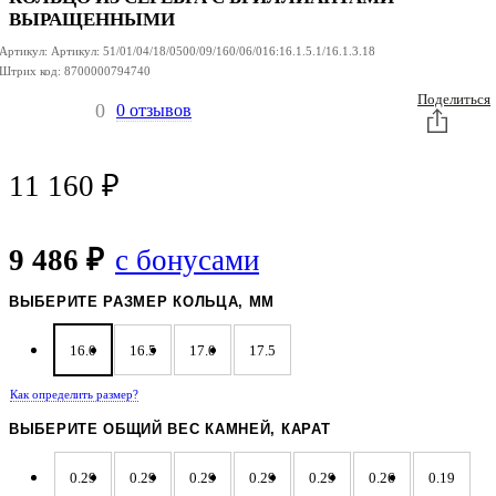
ВЫРАЩЕННЫМИ
Артикул:
Артикул:
51/01/04/18/0500/09/160/06/016:16.1.5.1/16.1.3.18
Штрих код:
8700000794740
Поделиться
0
0 отзывов
11 160
₽
9 486 ₽
с бонусами
ВЫБЕРИТЕ РАЗМЕР КОЛЬЦА, ММ
16.0
16.5
17.0
17.5
Как определить размер?
ВЫБЕРИТЕ ОБЩИЙ ВЕС КАМНЕЙ, КАРАТ
0.29
0.29
0.29
0.29
0.29
0.26
0.19