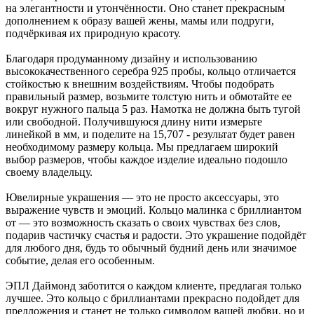
на элегантности и утончённости. Оно станет прекрасным
дополнением к образу вашей жены, мамы или подруги,
подчёркивая их природную красоту.
Благодаря продуманному дизайну и использованию
высококачественного серебра 925 пробы, кольцо отличается
стойкостью к внешним воздействиям. Чтобы подобрать
правильный размер, возьмите толстую нить и обмотайте ее
вокруг нужного пальца 5 раз. Намотка не должна быть тугой
или свободной. Получившуюся длину нити измерьте
линейкой в мм, и поделите на 15,707 - результат будет равен
необходимому размеру кольца. Мы предлагаем широкий
выбор размеров, чтобы каждое изделие идеально подошло
своему владельцу.
Ювелирные украшения — это не просто аксессуары, это
выражение чувств и эмоций. Кольцо малинка с бриллиантом
от — это возможность сказать о своих чувствах без слов,
подарив частичку счастья и радости. Это украшение подойдёт
для любого дня, будь то обычный будний день или значимое
событие, делая его особенным.
ЭПЛ Даймонд заботится о каждом клиенте, предлагая только
лучшее. Это кольцо с бриллиантами прекрасно подойдет для
предложения и станет не только символом вашей любви, но и