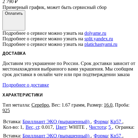
2 790
₽
Примерный график, может быть сервисный сбор
Оплатить
Подробнее о сервисе можно узнать на
dolyame.ru
Подробнее о сервисе можно узнать на
split.yandex.ru
Подробнее о сервисе можно узнать на
platichastyami.ru
ДОСТАВКА
Доставим это украшение по России. Срок доставки зависит от
местонахождения выбранного вами украшения. Мы сообщим
срок доставки в онлайн чате или при подтверждении заказа
Подробнее о доставке
ХАРАКТЕРИСТИКИ
Тип металла:
Серебро
, Вес: 1.67 грамм, Размер:
16.0
, Проба:
925
Бриллиант ЭКО (выращенный)
Форма
:
Кр57
1
Вес, ct
:
0.017
Цвет
:
WHITE
Чистота
:
5
Бриллиант ЭКО (выращенный)
Форма
:
Кр57