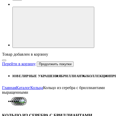
Товар добавлен в корзину
Перейти в корзину
Продолжить покупки
ЮВЕЛИРНЫЕ УКРАШЕНИЯ
БРИЛЛИАНТЫ
КОЛЛЕКЦИИ
ПР
Главная
Каталог
Кольца
Кольцо из серебра с бриллиантами
выращенными
КОЛЬЦО ИЗ СЕРЕБРА С БРИЛЛИАНТАМИ