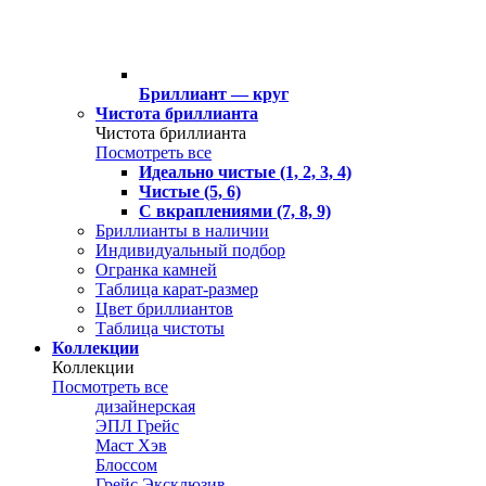
Бриллиант — круг
Чистота бриллианта
Чистота бриллианта
Посмотреть все
Идеально чистые (1, 2, 3, 4)
Чистые (5, 6)
С вкраплениями (7, 8, 9)
Бриллианты в наличии
Индивидуальный подбор
Огранка камней
Таблица карат-размер
Цвет бриллиантов
Таблица чистоты
Коллекции
Коллекции
Посмотреть все
дизайнерская
ЭПЛ Грейс
Маст Хэв
Блоссом
Грейс Эксклюзив