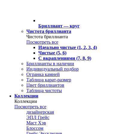
Бриллиант — круг
Чистота бриллианта
Чистота бриллианта
Посмотреть все
Идеально чистые (1, 2, 3, 4)
Чистые (5, 6)
С вкраплениями (7, 8, 9)
Бриллианты в наличии
Индивидуальный подбор
Огранка камней
Таблица карат-размер
Цвет бриллиантов
Таблица чистоты
Коллекции
Коллекции
Посмотреть все
дизайнерская
ЭПЛ Грейс
Маст Хэв
Блоссом
Грейс Эксклюзив