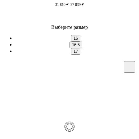
31 810
₽
27 039
₽
Выберите размер
16
16.5
17