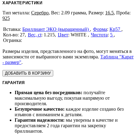
ХАРАКТЕРИСТИКИ
Тип металла:
Серебро
, Вес: 2.09 грамма, Размер:
16.5
, Проба:
925
Бриллиант ЭКО (выращенный)
Форма
:
Кр57
27
Вес, ct
:
1.215
Цвет
:
WHITE
Чистота
:
5
Размеры изделия, представленного на фото, могут меняться в
зависимости от выбранного вами экземпляра.
Таблица "Карат
- размер"
.
ДОБАВИТЬ В КОРЗИНУ
ГАРАНТИЯ
Прямая цена без посредников:
получайте
максимальную выгоду, покупая напрямую от
производителя.
Безупречное качество:
каждое изделие создано без
изъянов с вниманием к деталям.
Гарантия надежности:
мы уверены в качестве и
предоставляем 2 года гарантии на закрепку
бриллиантов.