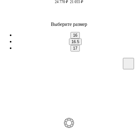
24 770
₽
21 055
₽
Выберите размер
16
16.5
17