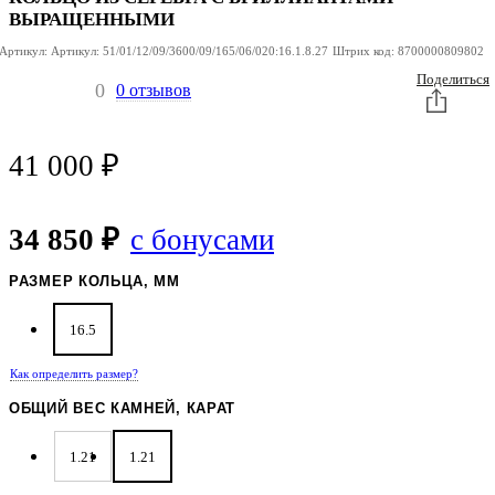
ВЫРАЩЕННЫМИ
Артикул:
Артикул:
51/01/12/09/3600/09/165/06/020:16.1.8.27
Штрих код:
8700000809802
Поделиться
0
0 отзывов
41 000
₽
34 850 ₽
с бонусами
РАЗМЕР КОЛЬЦА, ММ
16.5
Как определить размер?
ОБЩИЙ ВЕС КАМНЕЙ, КАРАТ
1.21
1.21