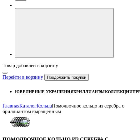
Товар добавлен в корзину
Перейти в корзину
Продолжить покупки
ЮВЕЛИРНЫЕ УКРАШЕНИЯ
БРИЛЛИАНТЫ
КОЛЛЕКЦИИ
ПР
Главная
Каталог
Кольца
Помолвочное кольцо из серебра с
бриллиантом выращенным
ПОМОЛВОЧНОЕ КОЛЬЦО ИЗ СЕРЕБРА С