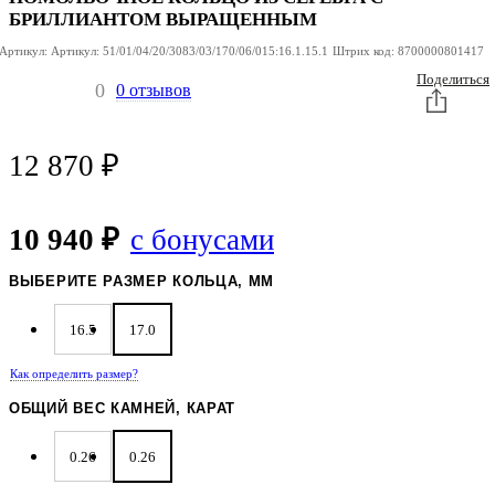
БРИЛЛИАНТОМ ВЫРАЩЕННЫМ
Артикул:
Артикул:
51/01/04/20/3083/03/170/06/015:16.1.15.1
Штрих код:
8700000801417
Поделиться
0
0 отзывов
12 870
₽
10 940 ₽
с бонусами
ВЫБЕРИТЕ РАЗМЕР КОЛЬЦА, ММ
16.5
17.0
Как определить размер?
ОБЩИЙ ВЕС КАМНЕЙ, КАРАТ
0.26
0.26