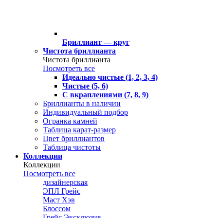
Бриллиант — круг
Чистота бриллианта
Чистота бриллианта
Посмотреть все
Идеально чистые (1, 2, 3, 4)
Чистые (5, 6)
С вкраплениями (7, 8, 9)
Бриллианты в наличии
Индивидуальный подбор
Огранка камней
Таблица карат-размер
Цвет бриллиантов
Таблица чистоты
Коллекции
Коллекции
Посмотреть все
дизайнерская
ЭПЛ Грейс
Маст Хэв
Блоссом
Грейс Эксклюзив