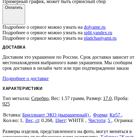
Примерный график, может быть сервисный сбор
Оплатить
Подробнее о сервисе можно узнать на
dolyame.ru
Подробнее о сервисе можно узнать на
split.yandex.ru
Подробнее о сервисе можно узнать на
platichastyami.ru
ДОСТАВКА
Доставим это украшение по России. Срок доставки зависит от
местонахождения выбранного вами украшения. Мы сообщим
срок доставки в онлайн чате или при подтверждении заказа
Подробнее о доставке
ХАРАКТЕРИСТИКИ
Тип металла:
Серебро
, Вес: 1.57 грамм, Размер:
17.0
, Проба:
925
Бриллиант ЭКО (выращенный)
Форма
:
Кр57
1
Вес, ct
:
0.268
Цвет
:
WHITE
Чистота
:
5
Размеры изделия, представленного на фото, могут меняться в
зависимости от выбранного вами экземпляра.
Таблица "Карат