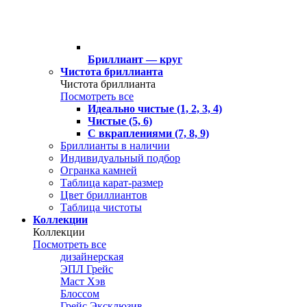
Бриллиант — круг
Чистота бриллианта
Чистота бриллианта
Посмотреть все
Идеально чистые (1, 2, 3, 4)
Чистые (5, 6)
С вкраплениями (7, 8, 9)
Бриллианты в наличии
Индивидуальный подбор
Огранка камней
Таблица карат-размер
Цвет бриллиантов
Таблица чистоты
Коллекции
Коллекции
Посмотреть все
дизайнерская
ЭПЛ Грейс
Маст Хэв
Блоссом
Грейс Эксклюзив