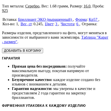
Тип металла:
Серебро
, Вес: 1.68 грамм, Размер:
16.0
, Проба:
925
Бриллиант ЭКО (выращенный)
Форма
:
Кр57
1
Вес, ct
:
0.245
Цвет
:
3
Чистота
:
6
Размеры изделия, представленного на фото, могут меняться в
зависимости от выбранного вами экземпляра.
Таблица "Карат
- размер"
.
ДОБАВИТЬ В КОРЗИНУ
ГАРАНТИЯ
Прямая цена без посредников:
получайте
максимальную выгоду, покупая напрямую от
производителя.
Безупречное качество:
каждое изделие создано без
изъянов с вниманием к деталям.
Гарантия надежности:
мы уверены в качестве и
предоставляем 2 года гарантии на закрепку
бриллиантов.
ФИРМЕННАЯ УПАКОВКА К КАЖДОМУ ИЗДЕЛИЮ