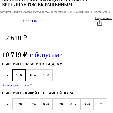
БРИЛЛИАНТОМ ВЫРАЩЕННЫМ
Артикул:
Артикул:
51/01/06/20/0856/02/160/06/016:16.1.14.1
Штрих код:
8700001190176
Поделиться
0
0 отзывов
12 610
₽
10 719 ₽
с бонусами
ВЫБЕРИТЕ РАЗМЕР КОЛЬЦА, ММ
16.0
16.5
17.0
Как определить размер?
ВЫБЕРИТЕ ОБЩИЙ ВЕС КАМНЕЙ, КАРАТ
0.28
0.28
0.28
0.28
0.28
0.28
0.28