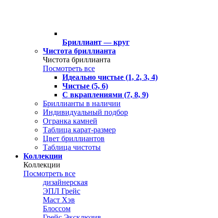
Бриллиант — круг
Чистота бриллианта
Чистота бриллианта
Посмотреть все
Идеально чистые (1, 2, 3, 4)
Чистые (5, 6)
С вкраплениями (7, 8, 9)
Бриллианты в наличии
Индивидуальный подбор
Огранка камней
Таблица карат-размер
Цвет бриллиантов
Таблица чистоты
Коллекции
Коллекции
Посмотреть все
дизайнерская
ЭПЛ Грейс
Маст Хэв
Блоссом
Грейс Эксклюзив