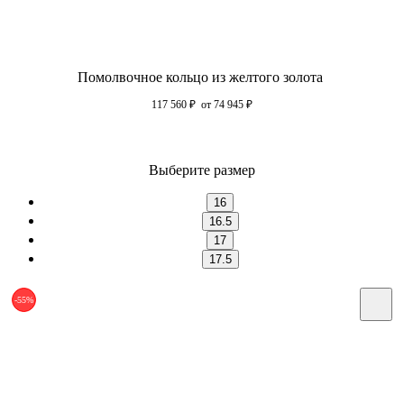
Помолвочное кольцо из желтого золота
117 560
₽
от 74 945
₽
Выберите размер
16
16.5
17
17.5
-55%