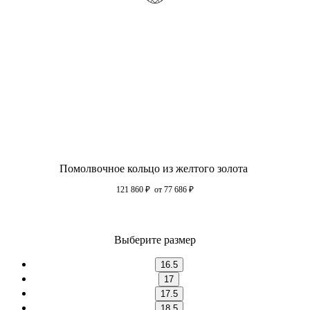
Помолвочное кольцо из желтого золота
121 860
₽
от 77 686
₽
Выберите размер
16.5
17
17.5
18.5