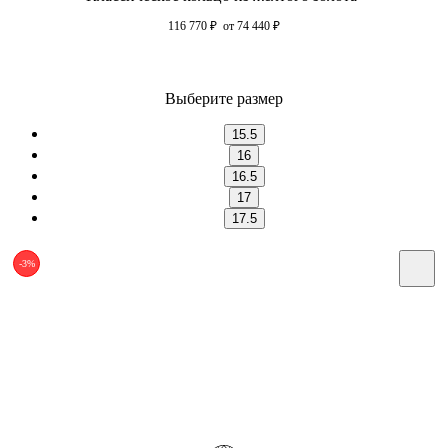
116 770
₽
от 74 440
₽
Выберите размер
15.5
16
16.5
17
17.5
-3%