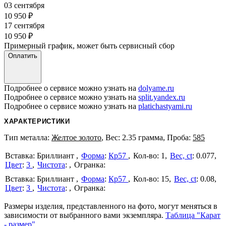
03 сентября
10 950
₽
17 сентября
10 950
₽
Примерный график, может быть сервисный сбор
Оплатить
Подробнее о сервисе можно узнать на
dolyame.ru
Подробнее о сервисе можно узнать на
split.yandex.ru
Подробнее о сервисе можно узнать на
platichastyami.ru
ХАРАКТЕРИСТИКИ
Тип металла:
Желтое золото
, Вес: 2.35 грамма, Проба:
585
Бриллиант
Форма
:
Кр57
1
Вес, ct
:
0.077
Цвет
:
3
Чистота
:
Бриллиант
Форма
:
Кр57
15
Вес, ct
:
0.08
Цвет
:
3
Чистота
:
Размеры изделия, представленного на фото, могут меняться в
зависимости от выбранного вами экземпляра.
Таблица "Карат
- размер"
.