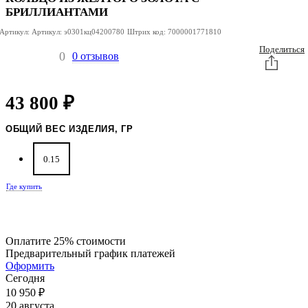
БРИЛЛИАНТАМИ
Артикул:
Артикул:
э0301кц04200780
Штрих код:
7000001771810
Поделиться
0
0 отзывов
43 800
₽
ОБЩИЙ ВЕС ИЗДЕЛИЯ, ГР
0.15
Где купить
Оплатите 25% стоимости
Предварительный график платежей
Оформить
Сегодня
10 950
₽
20 августа