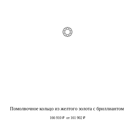
Помолвочное кольцо из желтого золота с бриллиантом
166 910
₽
от 161 902
₽