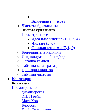
Бриллиант — круг
Чистота бриллианта
Чистота бриллианта
Посмотреть все
Идеально чистые (1, 2, 3, 4)
Чистые (5, 6)
С вкраплениями (7, 8, 9)
Бриллианты в наличии
Индивидуальный подбор
Огранка камней
Таблица карат-размер
Цвет бриллиантов
Таблица чистоты
Коллекции
Коллекции
Посмотреть все
дизайнерская
ЭПЛ Грейс
Маст Хэв
Блоссом
Грейс Эксклюзив