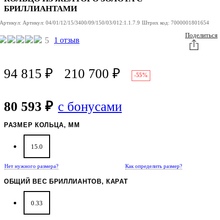
БРИЛЛИАНТАМИ
Артикул:
Артикул:
04/01/12/15/3400/09/150/03/012:1.1.7.9
Штрих код:
7000001801654
Поделиться
5
1 отзыв
94 815
₽
210 700
₽
-55%
80 593 ₽
с бонусами
РАЗМЕР КОЛЬЦА, ММ
15.0
Нет нужного размера?
Как определить размер?
ОБЩИЙ ВЕС БРИЛЛИАНТОВ, КАРАТ
0.33