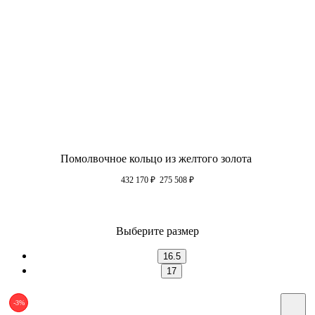
Помолвочное кольцо из желтого золота
432 170
₽
275 508
₽
Выберите размер
16.5
17
-3%