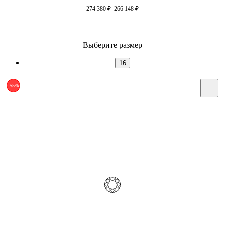
274 380
₽
266 148
₽
Выберите размер
16
-55%