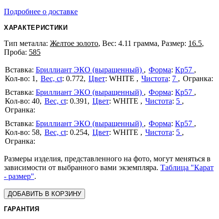
Подробнее о доставке
ХАРАКТЕРИСТИКИ
Тип металла:
Желтое золото
, Вес: 4.11 грамма, Размер:
16.5
,
Проба:
585
Бриллиант ЭКО (выращенный)
Форма
:
Кр57
1
Вес, ct
:
0.772
Цвет
:
WHITE
Чистота
:
7
Бриллиант ЭКО (выращенный)
Форма
:
Кр57
40
Вес, ct
:
0.391
Цвет
:
WHITE
Чистота
:
5
Бриллиант ЭКО (выращенный)
Форма
:
Кр57
58
Вес, ct
:
0.254
Цвет
:
WHITE
Чистота
:
5
Размеры изделия, представленного на фото, могут меняться в
зависимости от выбранного вами экземпляра.
Таблица "Карат
- размер"
.
ДОБАВИТЬ В КОРЗИНУ
ГАРАНТИЯ