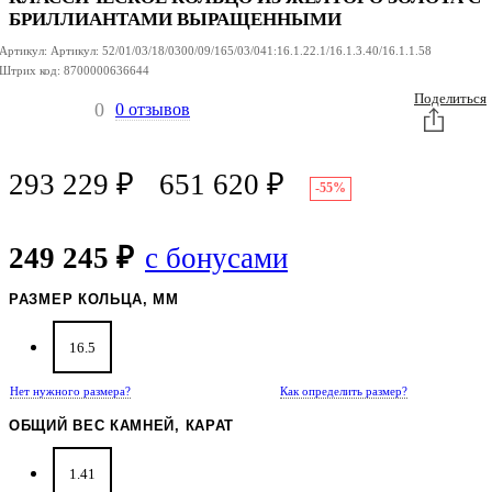
БРИЛЛИАНТАМИ ВЫРАЩЕННЫМИ
Артикул:
Артикул:
52/01/03/18/0300/09/165/03/041:16.1.22.1/16.1.3.40/16.1.1.58
Штрих код:
8700000636644
Поделиться
0
0 отзывов
293 229
₽
651 620
₽
-55%
249 245 ₽
с бонусами
РАЗМЕР КОЛЬЦА, ММ
16.5
Нет нужного размера?
Как определить размер?
ОБЩИЙ ВЕС КАМНЕЙ, КАРАТ
1.41