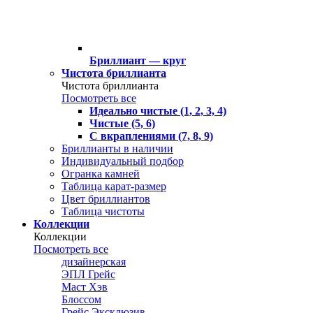
Бриллиант — круг
Чистота бриллианта
Чистота бриллианта
Посмотреть все
Идеально чистые (1, 2, 3, 4)
Чистые (5, 6)
С вкраплениями (7, 8, 9)
Бриллианты в наличии
Индивидуальный подбор
Огранка камней
Таблица карат-размер
Цвет бриллиантов
Таблица чистоты
Коллекции
Коллекции
Посмотреть все
дизайнерская
ЭПЛ Грейс
Маст Хэв
Блоссом
Грейс Эксклюзив