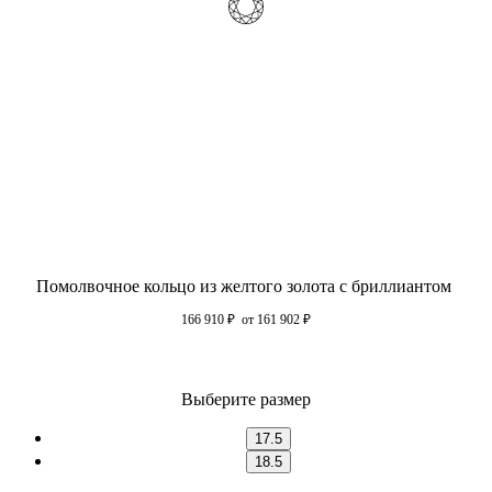
Помолвочное кольцо из желтого золота с бриллиантом
166 910
₽
от 161 902
₽
Выберите размер
17.5
18.5