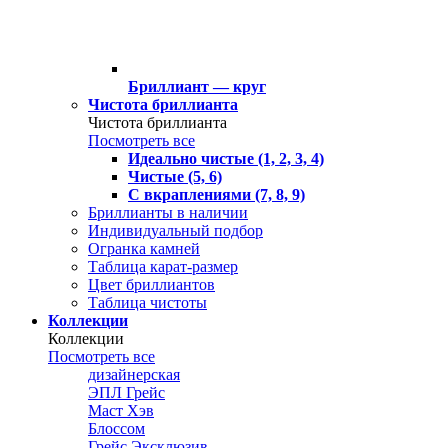
Бриллиант — круг
Чистота бриллианта
Чистота бриллианта
Посмотреть все
Идеально чистые (1, 2, 3, 4)
Чистые (5, 6)
С вкраплениями (7, 8, 9)
Бриллианты в наличии
Индивидуальный подбор
Огранка камней
Таблица карат-размер
Цвет бриллиантов
Таблица чистоты
Коллекции
Коллекции
Посмотреть все
дизайнерская
ЭПЛ Грейс
Маст Хэв
Блоссом
Грейс Эксклюзив