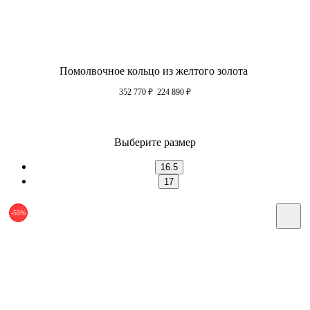
Помолвочное кольцо из желтого золота
352 770
₽
224 890
₽
Выберите размер
16.5
17
-55%