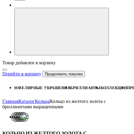
Товар добавлен в корзину
Перейти в корзину
Продолжить покупки
ЮВЕЛИРНЫЕ УКРАШЕНИЯ
БРИЛЛИАНТЫ
КОЛЛЕКЦИИ
ПР
Главная
Каталог
Кольца
Кольцо из желтого золота с
бриллиантами выращенными
КОЛЬЦО ИЗ ЖЕЛТОГО ЗОЛОТА С