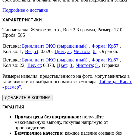
Подробнее о доставке
ХАРАКТЕРИСТИКИ
Тип металла:
Желтое золото
, Вес: 2.3 грамма, Размер:
17.0
,
Проба:
585
Бриллиант ЭКО (выращенный)
Форма
:
Кр57
1
Вес, ct
:
0.620
Цвет
:
2
Чистота
:
6
Бриллиант ЭКО (выращенный)
Форма
:
Кр57
22
Вес, ct
:
0.373
Цвет
:
3
Чистота
:
5
Размеры изделия, представленного на фото, могут меняться в
зависимости от выбранного вами экземпляра.
Таблица "Карат
- размер"
.
ДОБАВИТЬ В КОРЗИНУ
ГАРАНТИЯ
Прямая цена без посредников:
получайте
максимальную выгоду, покупая напрямую от
производителя.
Безупречное качество:
каждое изделие создано без